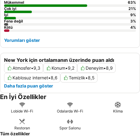
Mükemmel
63
%
Çok iyi
21
%
İyi
9
%
Fena değil
3
%
Kötü
4
%
Yorumları göster
New York için ortalamanın üzerinde puan aldı
Atmosfer
•
9,3
Konum
•
9,2
Deneyim
•
8,9
Kablosuz internet
•
8,6
Temizlik
•
8,5
Daha fazla puan göster
En İyi Özellikler
Lobide Wi-Fi
Odalarda Wi-Fi
Klima
Restoran
Spor Salonu
Tüm özellikler