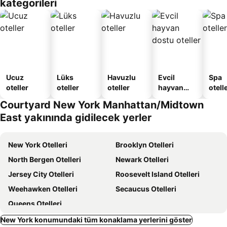
kategorileri
Daire
Ucuz
Lüks
Havuzlu
Evcil
Spa
oteller
oteller
oteller
hayvan
otelle
dostu
Courtyard New York Manhattan/Midtown
oteller
East yakınında gidilecek yerler
New York Otelleri
Brooklyn Otelleri
North Bergen Otelleri
Newark Otelleri
Jersey City Otelleri
Roosevelt Island Otelleri
Weehawken Otelleri
Secaucus Otelleri
Queens Otelleri
New York konumundaki tüm konaklama yerlerini göster