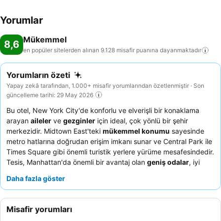
Yorumlar
Mükemmel
8,6
en popüler sitelerden alınan 9.128 misafir puanına
dayanmaktadır
Yorumların özeti
Yapay zekâ tarafından, 1.000+ misafir yorumlarından özetlenmiştir · Son
güncelleme tarihi: 29 May 2026
Bu otel, New York City'de konforlu ve elverişli bir konaklama
arayan
aileler
ve
gezginler
için ideal, çok yönlü bir şehir
merkezidir. Midtown East'teki
mükemmel konumu
sayesinde
metro hatlarına doğrudan erişim imkanı sunar ve Central Park ile
Times Square gibi önemli turistik yerlere yürüme mesafesindedir.
Tesis, Manhattan'da önemli bir avantaj olan
geniş odalar
, iyi
donanımlı bir spor salonu ve dinlenmek için yetişkinlere özel bir
Daha fazla göster
havuz sunmaktadır. Konuklar, güler yüzlü ve etkili yaklaşımlarıyla
dikkat çeken
istisnai personel ve hizmeti
sürekli olarak
övmektedir. En iyi manzaralar için yüksek katlarda bir oda talep
Misafir yorumları
etmeyi düşünebilirsiniz.