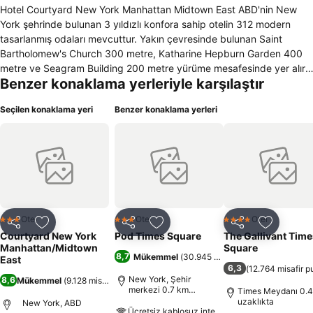
Hotel Courtyard New York Manhattan Midtown East ABD'nin New
York şehrinde bulunan 3 yıldızlı konfora sahip otelin 312 modern
tasarlanmış odaları mevcuttur. Yakın çevresinde bulunan Saint
Bartholomew's Church 300 metre, Katharine Hepburn Garden 400
metre ve Seagram Building 200 metre yürüme mesafesinde yer alır.
Benzer konaklama yerleriyle karşılaştır
Hotel Courtyard New York Manhattan Midtown East 24 saat açık
Resepsiyon ve oda servisi bulunan otelde, restoran ve otelbar
Seçilen konaklama yeri
Benzer konaklama yerleri
mevcuttur. Kablosuz internet erişimi odalarda ve otel genelinde
mevcut olup özel otoparkı da bulunmaktadır. İş Merkezi ile birlikte iş
amaçlı seyahat eden konuklar için Toplantı Odası yer almaktadır.
Ayrıca, dileyen konuklar Spor Salonu ve çamaşırhane servisinden
faydalanabilirler. Parke zeminli ve modern tasarımlı odalarda,
duşlu/küvetli banyo, saç kurutma makinesi, çalışma masası ve
minibar bulunmaktadır. Spor imkanları ise binicilik, bowling ve tenis
yapılabilir. İş adamların konaklaması için uygun olan otelde ayrıca
Otel
Otel
Otel
3 Yıldız
3 Yıldız
4 Yıldız
Paylaş
Favorilerime ekle
Paylaş
Favorilerime ekle
Paylaş
Favoriler
jimnastik salonu ve sigara içmeyen konuklar için özel odalar
Courtyard New York
Pod Times Square
The Gallivant Time
mevcuttur.
Manhattan/Midtown
Square
8,7
Mükemmel
(
30.945 misafir puanı
)
East
6,3
(
12.764 misafir p
New York, Şehir
8,6
Mükemmel
(
9.128 misafir puanı
)
merkezi 0.7 km
Times Meydanı 0.
uzaklıkta
uzaklıkta
New York, ABD
Ücretsiz kablosuz internet