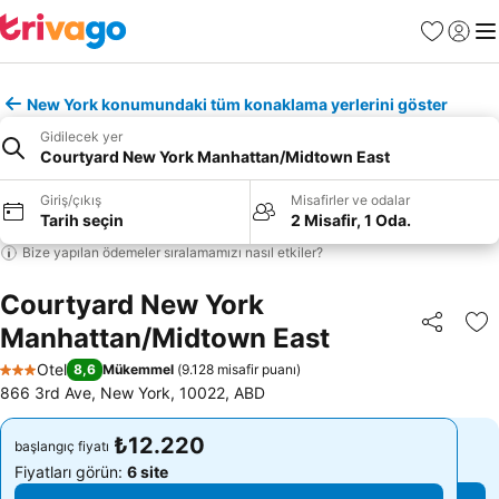
Favoriler
Giriş y
Me
New York konumundaki tüm konaklama yerlerini göster
Gidilecek yer
Courtyard New York Manhattan/Midtown East
Giriş/çıkış
Misafirler ve odalar
Tarih seçin
2 Misafir, 1 Oda.
Bize yapılan ödemeler sıralamamızı nasıl etkiler?
Courtyard New York
Manhattan/Midtown East
Paylaş
Fa
Otel
8,6
Mükemmel
(
9.128 misafir puanı
)
3 Yıldız
866 3rd Ave, New York, 10022, ABD
₺12.220
₺12.220
başlangıç fiyatı
başlangıç fiyatı
Fiyatları görün:
6 site
Fiyatları görün:
6 site