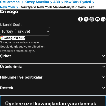
Otel araması
Kuzey Amerika
ABD
New York Eyaleti
New York
Courtyard New York Manhattan/Midtown East
Facebook
Twitter
Insta
Yo
Ülkenizi Seçin
Google'a ekle
Sonuçlarımıza kolayca ulaşın:
Google'da trivago'yu tercih edilen
kaynaklar arasına ekleyin.
Şirket
Ürünlerimiz
Hükümler ve politikalar
Destek
Üyelere özel kazançlardan yararlanmak