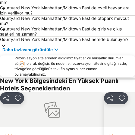
mı?
The Majestic Apartments
Birleşmiş Milletler Genel Merkezi
Courtyard New York Manhattan/Midtown East'de evcil hayvanlara
izin veriliyor mu?
Coney Adası Plajı
Bryant Parkı
Courtyard New York Manhattan/Midtown East'de otopark mevcut
Williamsburg
New York City Marathon
mu?
Courtyard New York Manhattan/Midtown East'de giriş ve çıkış
Broadway
Greenwich Village
saatleri ne zaman?
Courtyard New York Manhattan/Midtown East nerede bulunuyor?
Soho
Penn İstasyonu
Madison Square Garden
Rockefeller Center
Daha fazlasını görüntüle
East Village
Queens
Rezervasyon sitelerinden aldığımız fiyatlar ve müsaitlik durumları
sürekli olarak değişir. Bu nedenle, rezervasyon sitesine gittiğinizde,
West Village
Hell's Kitchen
trivago'da gördüğünüz teklifin aynısını her zaman
bulamayabilirsiniz.
Wall Street
Özgürlük Anıtı
New York Bölgesindeki En Yüksek Puanlı
Middle Village
Union Meydanı Parkı
Hotels Seçeneklerinden
City of New York Müzesi
East New York
Paylaş
Favorilerime ekle
Paylaş
Favor
Port Authority Otobüs Terminali
Greenpoint
Astoria Park
Financial District
Ambassador
Washington Meydan Parkı
Lower East Side
Clove Lakes Park