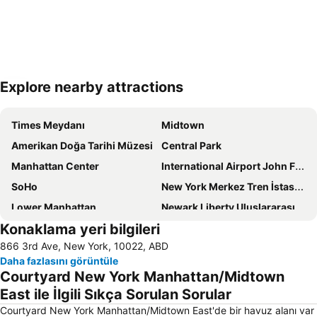
Explore nearby attractions
Haritayı genişlet
Times Meydanı
Midtown
Amerikan Doğa Tarihi Müzesi
Central Park
Manhattan Center
International Airport John F. Kennedy
SoHo
New York Merkez Tren İstasyonu
Lower Manhattan
Newark Liberty Uluslararası Havaalanı
Konaklama yeri bilgileri
Upper West Side
Empire State Binası
866 3rd Ave, New York, 10022, ABD
New York State
Upper East Side
Daha fazlasını görüntüle
Long Island City
Chelsea
Courtyard New York Manhattan/Midtown
Fifth Avenue
Brooklyn
East ile İlgili Sıkça Sorulan Sorular
34th St Penn Station Metro Station
Manhattan Cruise Terminal
Courtyard New York Manhattan/Midtown East'de bir havuz alanı var