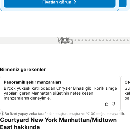
Fiyatları görün
Fiyatları görün
1 / 68
Bilmeniz gerekenler
Panoramik şehir manzaraları
Ot
Birçok yüksek katlı odadan Chrysler Binası gibi ikonik simge
Gü
yapıları içeren Manhattan silüetinin nefes kesen
ka
manzaralarını deneyimle.
ba
Bu özet yapay zeka tarafından oluşturulmuştur ve %100 doğru olmayabilir.
Courtyard New York Manhattan/Midtown
East hakkında