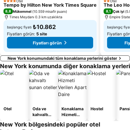
Otel
Otel
4 Yıldız
2 Yıldız
Tempo by Hilton New York Times Square
The Leo H
8,8
8,1
Mükemmel
(
10.559 misafir puanı
)
Çok iyi
(
5.
Times Meydanı 0.3 km uzaklıkta
Empire State
₺10.862
başlangıç fiyatı
başlangıç fiya
Fiyatları görün:
5 site
Fiyatları gö
Fiyatları görün
Fi
New York konumundaki tüm konaklama yerlerini göster
New York konumunda diğer konaklama yerleri
Otel
Oda ve
Konaklama
Hostel
Pans
kahvaltı
Hizmeti
sunan
Verilen
New York bölgesindeki popüler otel
oteller
Apart