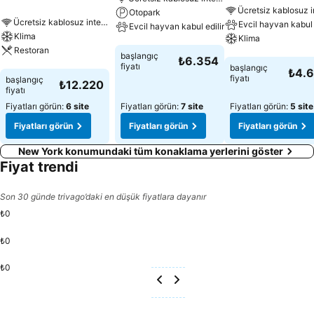
Otopark
Ücretsiz kablosuz internet
Evcil hayvan kabul 
Evcil hayvan kabul edilir
Klima
Klima
Restoran
Fiyatları görün
başlangıç
₺6.354
Fiyatları görün
fiyatı
başlangıç
₺4.
Fiyatları görün
fiyatı
başlangıç
₺12.220
fiyatı
Fiyatları görün:
6 site
Fiyatları görün:
7 site
Fiyatları görün:
5 site
Fiyatları görün
Fiyatları görün
Fiyatları görün
New York konumundaki tüm konaklama yerlerini göster
Fiyat trendi
Son 30 günde trivago’daki en düşük fiyatlara dayanır
₺0
₺0
₺0