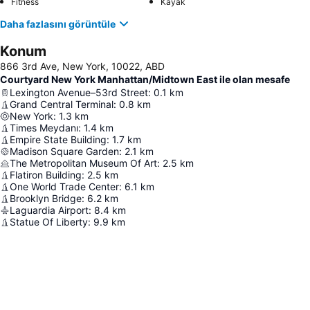
Fitness
Kayak
Daha fazlasını görüntüle
Konum
866 3rd Ave, New York, 10022, ABD
Courtyard New York Manhattan/Midtown East ile olan mesafe
Lexington Avenue–53rd Street
:
0.1
km
Grand Central Terminal
:
0.8
km
New York
:
1.3
km
Times Meydanı
:
1.4
km
Empire State Building
:
1.7
km
Madison Square Garden
:
2.1
km
The Metropolitan Museum Of Art
:
2.5
km
Flatiron Building
:
2.5
km
One World Trade Center
:
6.1
km
Brooklyn Bridge
:
6.2
km
Laguardia Airport
:
8.4
km
Statue Of Liberty
:
9.9
km