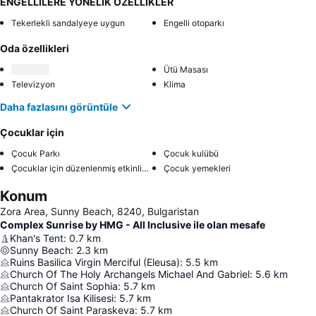
ENGELLİLERE YÖNELİK ÖZELLİKLER
Tekerlekli sandalyeye uygun
Engelli otoparkı
Oda özellikleri
Ütü Masası
Televizyon
Klima
Daha fazlasını görüntüle
Çocuklar için
Çocuk Parkı
Çocuk kulübü
Çocuklar için düzenlenmiş etkinlikler
Çocuk yemekleri
Konum
Zora Area, Sunny Beach, 8240, Bulgaristan
Complex Sunrise by HMG - All Inclusive ile olan mesafe
Khan's Tent
:
0.7
km
Sunny Beach
:
2.3
km
Ruins Basilica Virgin Merciful (Eleusa)
:
5.5
km
Church Of The Holy Archangels Michael And Gabriel
:
5.6
km
Church Of Saint Sophia
:
5.7
km
Pantakrator Isa Kilisesi
:
5.7
km
Church Of Saint Paraskeva
:
5.7
km