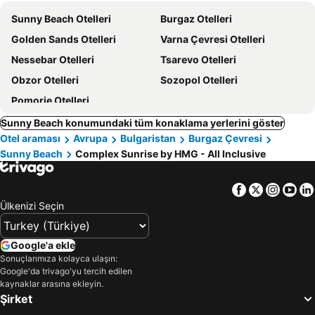
Sunny Beach Otelleri
Burgaz Otelleri
Golden Sands Otelleri
Varna Çevresi Otelleri
Nessebar Otelleri
Tsarevo Otelleri
Obzor Otelleri
Sozopol Otelleri
Pomorie Otelleri
Sunny Beach konumundaki tüm konaklama yerlerini göster
Otel araması
Avrupa
Bulgaristan
Burgaz Çevresi
Sunny Beach
Complex Sunrise by HMG - All Inclusive
Facebook
Twitter
Insta
Yo
Ülkenizi Seçin
Google'a ekle
Sonuçlarımıza kolayca ulaşın:
Google'da trivago'yu tercih edilen
kaynaklar arasına ekleyin.
Şirket