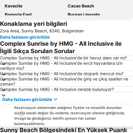
Kavacite
Cacao Beach
Pomorie East
Burgas i moreto
Konaklama yeri bilgileri
Centralen plaj
Solnitsite
Zora Area, Sunny Beach, 8240, Bulgaristan
Sunny Beach Karting Track
Plaj Harmanite
Daha fazlasını görüntüle
Kulturen tsentar Morsko kazino
Old Town
Complex Sunrise by HMG - All Inclusive ile
Avtogara Slunchev Briag
Chernomorets
İlgili Sıkça Sorulan Sorular
Nessebar - Stariat Grad
Vetren
Complex Sunrise by HMG - All Inclusive'de bir havuz alanı var mı?
Complex Sunrise by HMG - All Inclusive'de evcil hayvanlara izin
Sarafovo
Bridge of Burgas
veriliyor mu?
Complex Sunrise by HMG - All Inclusive'de otopark mevcut mu?
Plaj Kraimorie
North Beach
Complex Sunrise by HMG - All Inclusive'de giriş ve çıkış saatleri ne
Kara dere
Opera Burgas
zaman?
Complex Sunrise by HMG - All Inclusive nerede bulunuyor?
Kraymorie
Jujen plaj
Daha fazlasını görüntüle
Centralen plaj Pomorie
Burgas Airport
Rezervasyon sitelerinden aldığımız fiyatlar ve müsaitlik durumları
Castle in Ravadinovo
Plaj Sveti Vlas
sürekli olarak değişir. Bu nedenle, rezervasyon sitesine gittiğinizde,
Akademika
Irakli Beach
trivago'da gördüğünüz teklifin aynısını her zaman
bulamayabilirsiniz.
Happy Bar & Grill
Tsentar
Sunny Beach Bölgesindeki En Yüksek Puanlı