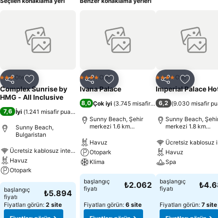
Seçilen konaklama yeri
Benzer konaklama yerleri
Otel
Otel
Otel
3 Yıldız
4 Yıldız
4 Yıldız
Paylaş
Favorilerime ekle
Paylaş
Favorilerime ekle
Paylaş
Favoriler
Complex Sunrise by
Ivana Palace
Imperial Palace Ho
HMG - All Inclusive
8,0
6,2
Çok iyi
(
3.745 misafir puanı
)
(
9.030 misafir pu
7,6
İyi
(
1.241 misafir puanı
)
Sunny Beach, Şehir
Sunny Beach, Şehi
merkezi 1.6 km
merkezi 1.8 km
Sunny Beach,
uzaklıkta
uzaklıkta
Bulgaristan
Havuz
Ücretsiz kablosuz i
Ücretsiz kablosuz internet
Otopark
Havuz
Havuz
Klima
Spa
Otopark
başlangıç
başlangıç
₺2.062
₺4.
fiyatı
fiyatı
başlangıç
₺5.894
fiyatı
Fiyatları görün:
2 site
Fiyatları görün:
6 site
Fiyatları görün:
7 site