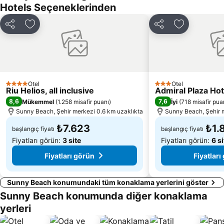
Akatsiite
Smokinya
Hotels Seçeneklerinden
Arkutino
Perla
Paylaş
Favorilerime ekle
Paylaş
Favorilerime
Lazur
New Beach Sveti Vlas
Sveti Stefan
Centralen plaj Ravda
Entertainment center Camelot
Sveti Georgi
Sarafovo
Banevo
Otel
Otel
4 Yıldız
3 Yıldız
Riu Helios, all inclusive
Admiral Plaza Hot
Prikazkite Lunaparkı
The Windmill
8,6
7,6
Mükemmel
(
1.258 misafir puanı
)
İyi
(
718 misafir pua
Sunny Beach, Şehir merkezi 0.6 km uzaklıkta
Sunny Beach, Şehir 
₺7.623
₺1.
başlangıç fiyatı
başlangıç fiyatı
Fiyatları görün:
3 site
Fiyatları görün:
6 si
Fiyatları görün
Fiyatları
Sunny Beach konumundaki tüm konaklama yerlerini göster
Sunny Beach konumunda diğer konaklama
yerleri