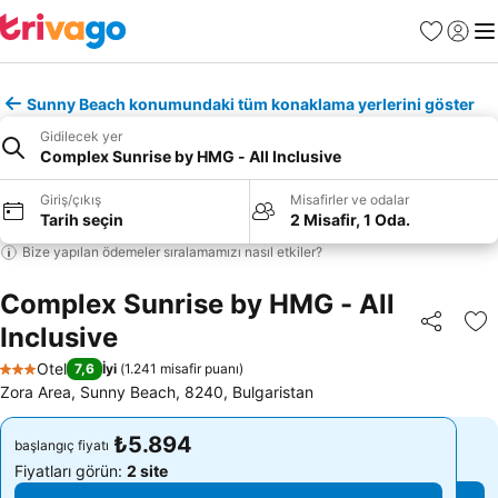
Favoriler
Giriş y
Me
Sunny Beach konumundaki tüm konaklama yerlerini göster
Gidilecek yer
Complex Sunrise by HMG - All Inclusive
Giriş/çıkış
Misafirler ve odalar
Tarih seçin
2 Misafir, 1 Oda.
Bize yapılan ödemeler sıralamamızı nasıl etkiler?
Complex Sunrise by HMG - All
Inclusive
Paylaş
Fa
Otel
7,6
İyi
(
1.241 misafir puanı
)
3 Yıldız
Zora Area, Sunny Beach, 8240, Bulgaristan
₺5.894
₺5.894
başlangıç fiyatı
başlangıç fiyatı
Fiyatları görün:
2 site
Fiyatları görün:
2 site