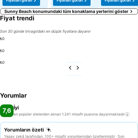
Fiyatları görün
Fiyatları görün
Fiyatları görün
Sunny Beach konumundaki tüm konaklama yerlerini göster
Fiyat trendi
Son 30 günde trivago’daki en düşük fiyatlara dayanır
₺0
₺0
₺0
Yorumlar
İyi
7,6
en popüler sitelerden alınan 1.241 misafir puanına
dayanmaktadır
Yorumların özeti
Yapay zekâ tarafından, 100+ misafir yorumlarından özetlenmiştir · Son