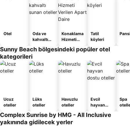
Otel
Oda ve
Konaklama
Tatil
Pans
kahvaltı
Hizmeti
köyleri
sunan
Verilen
Sunny Beach bölgesindeki popüler otel
oteller
Apart
kategorileri
Daire
Ucuz
Lüks
Havuzlu
Evcil
Spa
oteller
oteller
oteller
hayvan
otelle
dostu
Complex Sunrise by HMG - All Inclusive
oteller
yakınında gidilecek yerler