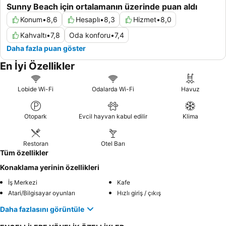
Sunny Beach için ortalamanın üzerinde puan aldı
Konum
•
8,6
Hesaplı
•
8,3
Hizmet
•
8,0
Kahvaltı
•
7,8
Oda konforu
•
7,4
Daha fazla puan göster
En İyi Özellikler
Lobide Wi-Fi
Odalarda Wi-Fi
Havuz
Otopark
Evcil hayvan kabul edilir
Klima
Restoran
Otel Barı
Tüm özellikler
Konaklama yerinin özellikleri
İş Merkezi
Kafe
Atari/Bilgisayar oyunları
Hızlı giriş / çıkış
Daha fazlasını görüntüle