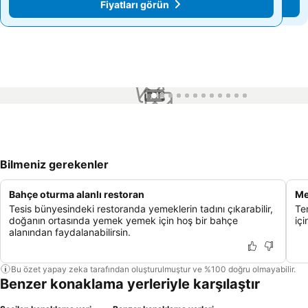
Fiyatları görün
Fiyatları görün
1 / 12
Bilmeniz gerekenler
Bahçe oturma alanlı restoran
Me
Tesis bünyesindeki restoranda yemeklerin tadını çıkarabilir,
Te
doğanın ortasında yemek yemek için hoş bir bahçe
içi
alanından faydalanabilirsin.
Bu özet yapay zeka tarafından oluşturulmuştur ve %100 doğru olmayabilir.
Benzer konaklama yerleriyle karşılaştır