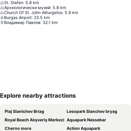
St. Stefan
:
5.8
km
Археологически музей
:
5.8
km
Church Of St. John Aliturgetos
:
5.9
km
Burgas Airport
:
23.5
km
Владимир Павлов
:
32.1
km
Explore nearby attractions
Haritayı genişlet
Plaj Slantchev Briag
Lesopark Slanchev bryag
Royal Beach Alışveriş Merkezi
Aquapark Nessebar
Cherno more
Action Aquapark