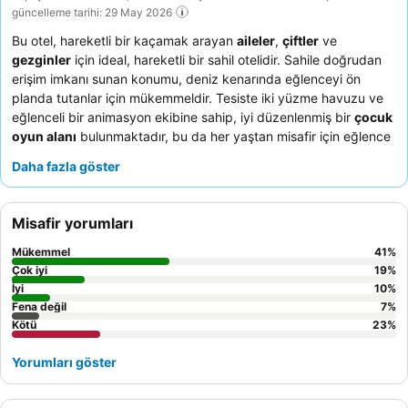
güncelleme tarihi: 29 May 2026
Bu otel, hareketli bir kaçamak arayan
aileler
,
çiftler
ve
gezginler
için ideal, hareketli bir sahil otelidir. Sahile doğrudan
erişim imkanı sunan konumu, deniz kenarında eğlenceyi ön
planda tutanlar için mükemmeldir. Tesiste iki yüzme havuzu ve
eğlenceli bir animasyon ekibine sahip, iyi düzenlenmiş bir
çocuk
oyun alanı
bulunmaktadır, bu da her yaştan misafir için eğlence
sağlar. Misafirler, özellikle yemeklerde günlük olarak sunulan
Daha fazla göster
taze salata ve sebzeler
de dahil olmak üzere, güler yüzlü ve
profesyonel personeli sürekli olarak övmektedir. Daha iyi bir
deneyim için,
daha iyi manzaralı yüksek katlarda
bir oda talep
Misafir yorumları
etmeyi düşünebilirsiniz.
Mükemmel
41
%
Çok iyi
19
%
İyi
10
%
Fena değil
7
%
Kötü
23
%
Yorumları göster