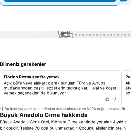
1 / 28
Bilmeniz gerekenler
Fiorino Restaurant'ta yemek
Pa
Açık büfe veya alakart olarak sunulan Türk ve Avrupa
Ak
mutfaklarından çeşitli lezzetlerin tadını çıkar. Helal ve koşer
et
yemek seçenekleri de bulunuyor.
oda
Bu özet yapay zeka tarafından oluşturulmuştur ve %100 doğru olmayabilir.
Büyük Anadolu Girne hakkında
Büyük Anadolu Girne Otel, Kıbrıs'ta Girne kentinde yer alan 4 yıldızlı
bir oteldir. Tesiste 70 oda bulunmaktadır. Çocuklu aileler için otelin