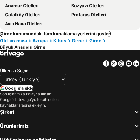
Anamur Otelleri
Bozyazı Otelleri
Çatalköy Otelleri
Protaras Otelleri
Ayia Napa Otelleri
Girne konumundaki tüm konaklama yerlerini göster
Otel araması
Avrupa
Kıbrıs
Girne
Girne
Büyük Anadolu Girne
Facebook
Twitter
Insta
Yo
Ülkenizi Seçin
Google'a ekle
Sonuçlarımıza kolayca ulaşın:
Google'da trivago'yu tercih edilen
kaynaklar arasına ekleyin.
Şirket
Ürünlerimiz
Hükümler ve politikalar