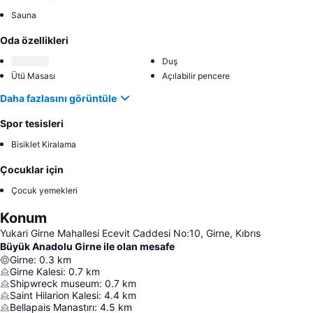
Sauna
Oda özellikleri
Duş
Ütü Masası
Açılabilir pencere
Daha fazlasını görüntüle
Spor tesisleri
Bisiklet Kiralama
Çocuklar için
Çocuk yemekleri
Konum
Yukari Girne Mahallesi Ecevit Caddesi No:10, Girne, Kıbrıs
Büyük Anadolu Girne ile olan mesafe
Girne
:
0.3
km
Girne Kalesi
:
0.7
km
Shipwreck museum
:
0.7
km
Saint Hilarion Kalesi
:
4.4
km
Bellapais Manastırı
:
4.5
km