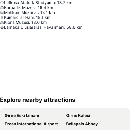
Lefkoşa Atatürk Stadyumu
:
13.7
km
Barbarlık Müzesi
:
16.4
km
Mahkum Mezarlar
:
17.4
km
Kumarcılar Hanı
:
18.1
km
Kıbrıs Müzesi
:
18.6
km
Larnaka Uluslararası Havalimanı
:
58.6
km
Explore nearby attractions
Haritayı genişlet
Girne Eski Limanı
Girne Kalesi
Ercan International Airport
Bellapais Abbey