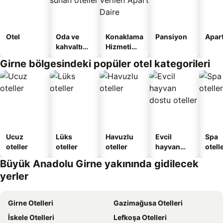
Otel
Oda ve
Konaklama
Pansiyon
Apart
kahvaltı
Hizmeti
sunan
Verilen
Girne bölgesindeki popüler otel kategorileri
oteller
Apart
Daire
Ucuz
Lüks
Havuzlu
Evcil
Spa
oteller
oteller
oteller
hayvan
otelle
dostu
Büyük Anadolu Girne yakınında gidilecek
oteller
yerler
Girne Otelleri
Gazimağusa Otelleri
İskele Otelleri
Lefkoşa Otelleri