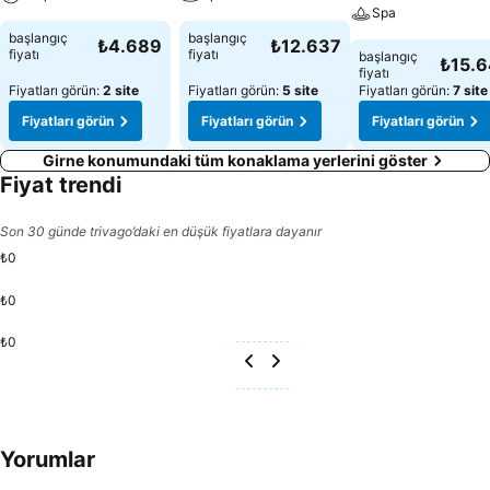
Spa
başlangıç
başlangıç
₺4.689
₺12.637
fiyatı
fiyatı
başlangıç
₺15.
fiyatı
Fiyatları görün:
2 site
Fiyatları görün:
5 site
Fiyatları görün:
7 site
Fiyatları görün
Fiyatları görün
Fiyatları görün
Girne konumundaki tüm konaklama yerlerini göster
Fiyat trendi
Son 30 günde trivago’daki en düşük fiyatlara dayanır
₺0
₺0
₺0
Yorumlar