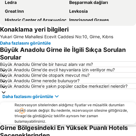
Ledra
Beşparmak dağları
Great Inn
Levkosia
Historic Center of Λευκωσίας
Imprisoned Graves
Konaklama yeri bilgileri
The Pedieos Li
Troodos Painted Churches
Yukari Girne Mahallesi Ecevit Caddesi No:10, Girne, Kıbrıs
St Hilarion
Agios Mamas
Daha fazlasını görüntüle
Agioi Anargiri
Agios Thomas
Büyük Anadolu Girne ile İlgili Sıkça Sorulan
Culture Centre Skali
Ayia Anna
Sorular
Makario Stadium
Makariou Avenue
Büyük Anadolu Girne'de bir havuz alanı var mı?
Büyük Anadolu Girne'de evcil hayvanlara izin veriliyor mu?
Boxing Day
Büyük Anadolu Girne'de otopark mevcut mu?
Büyük Anadolu Girne nerede bulunuyor?
Büyük Anadolu Girne'e yakın popüler cazibe merkezleri nelerdir?
Daha fazlasını görüntüle
Rezervasyon sitelerinden aldığımız fiyatlar ve müsaitlik durumları
sürekli olarak değişir. Bu nedenle, rezervasyon sitesine gittiğinizde,
trivago'da gördüğünüz teklifin aynısını her zaman
bulamayabilirsiniz.
Girne Bölgesindeki En Yüksek Puanlı Hotels
Seçeneklerinden