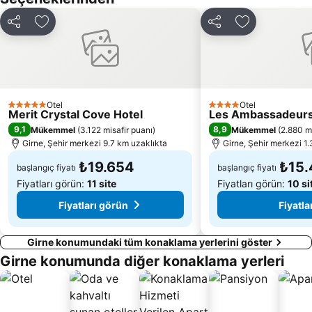
Paylaş
Favorilerime ekle
Paylaş
Favorilerime 
Otel
Otel
5 Yıldız
4 Yıldız
Merit Crystal Cove Hotel
Les Ambassadeurs
9,1
8,9
Mükemmel
(
3.122 misafir puanı
)
Mükemmel
(
2.880 mi
Girne, Şehir merkezi 9.7 km uzaklıkta
Girne, Şehir merkezi 1
₺19.654
₺15
başlangıç fiyatı
başlangıç fiyatı
Fiyatları görün:
11 site
Fiyatları görün:
10 si
Fiyatları görün
Fiyatla
Girne konumundaki tüm konaklama yerlerini göster
Girne konumunda diğer konaklama yerleri