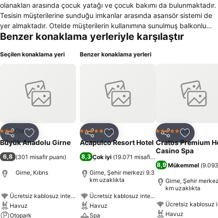
olanakları arasında çocuk yatağı ve çocuk bakımı da bulunmaktadır.
Tesisin müşterilerine sunduğu imkanlar arasında asansör sistemi de
yer almaktadır. Otelde müşterilerin kullanımına sunulmuş balkonlu
Benzer konaklama yerleriyle karşılaştır
odalar veya teraslı odalar mevcuttur. Yüzmekten hoşlanan konuklar
otelde bulunan açık yüzme havuzunda zaman geçirebilirler. Tesiste
Seçilen konaklama yeri
Benzer konaklama yerleri
konukların bilgi alabilecekleri danışma da yer almaktadır. Otelde
talep eden müşteriler için çamaşırhane hizmetleri de verilmektedir.
İçecek servisi yapılan ve günlük gazetelerin bulunduğu bir otel lobisi
de bulunmaktadır. Otel müşterileri ücretsiz kablosuz internet
bağlantısını kullanabilmenin yanı sıra araçla gelen konuklar için
otelde ücrete tabi olan otopark da vardır. Otelde sigara kullanmayan
müşteriler için sigara içilmeyen odalar mevcuttur.
Otel
Otel
Otel
3 Yıldız
5 Yıldız
5 Yıldız
Paylaş
Favorilerime ekle
Paylaş
Favorilerime ekle
Paylaş
Favoriler
Büyük Anadolu Girne
Acapulco Resort Hotel
Cratos Premium H
Casino Spa
6,8
8,3
(
301 misafir puanı
)
Çok iyi
(
19.071 misafir puanı
)
8,9
Mükemmel
(
9.093
Girne, Kıbrıs
Girne, Şehir merkezi 9.3
km uzaklıkta
Girne, Şehir merkez
km uzaklıkta
Ücretsiz kablosuz internet
Ücretsiz kablosuz internet
Ücretsiz kablosuz i
Havuz
Havuz
Havuz
Otopark
Spa