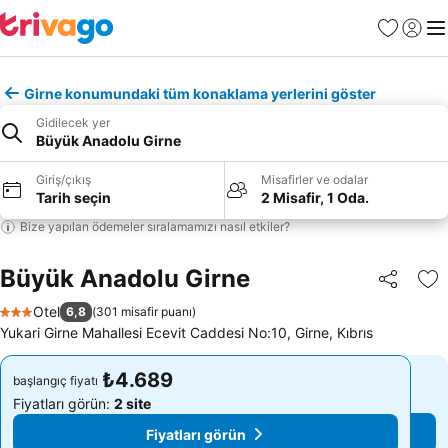
Favoriler
Giriş y
Me
Girne konumundaki tüm konaklama yerlerini göster
Gidilecek yer
Büyük Anadolu Girne
Giriş/çıkış
Misafirler ve odalar
Tarih seçin
2 Misafir, 1 Oda.
Bize yapılan ödemeler sıralamamızı nasıl etkiler?
Büyük Anadolu Girne
Paylaş
Fa
Otel
6,8
(
301 misafir puanı
)
3 Yıldız
Yukari Girne Mahallesi Ecevit Caddesi No:10, Girne, Kıbrıs
₺4.689
₺4.689
başlangıç fiyatı
başlangıç fiyatı
Fiyatları görün:
2 site
Fiyatları görün:
2 site
Fiyatları görün
Fiyatları görün