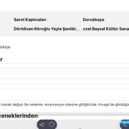
Haritayı genişlet
Sarot Kaplıcaları
Dorukkaya
Dörtdivan Köroğlu Yayla Şenlikleri
zzet Baysal Kültür Sanat Festi
ürkiye
ar
 olarak değişir. Bu nedenle, rezervasyon sitesine gittiğinizde, trivago'da gördüğü
çeneklerinden
Popül
le
Favorilerime ekle
Paylaş
Pay