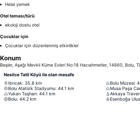
Helal yemek
Otel teması/türü
ekoloji dostu otel
Çocuklar için
Çocuklar için düzenlenmiş etkinlikler
Konum
Beşler, Aşağı Mevkii Küme Evleri No:18 Hacıahmetler, 14860, Bolu, T
Nesilce Tatil Köyü ile olan mesafe
Ibrıcak
:
35.8
km
Bolu Müzesi
:
4
Bolu Atatürk Stadyumu
:
44.1
km
Musa Paşa Ca
Yukarı Taşhan
:
44.1
km
Akkaya Travert
Bolu
:
44.2
km
Esenboğa Ulusl