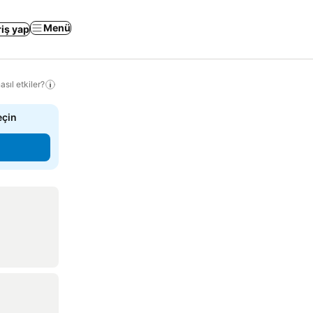
Menü
riş yap
sıl etkiler?
eçin