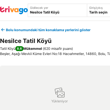
Gidilecek yer
Giriş/çıkış
Tarih seçin
Bolu konumundaki tüm konaklama yerlerini göster
Nesilce Tatil Köyü
Tatil Köyü
Mükemmel
(
620 misafir puanı
)
8,6
Beşler, Aşağı Mevkii Küme Evleri No:18 Hacıahmetler, 14860, Bolu, T
Yükleniyor