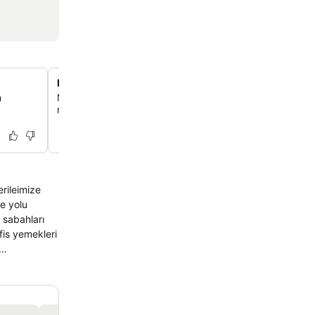
Doğayla iç içe, huzurlu konum
n
Mengen'de doğanın kucağında sakin bir kaçamak yap, ş
merkezinden çok uzakta hissettiren huzurlu bir ortam sen
rileimize