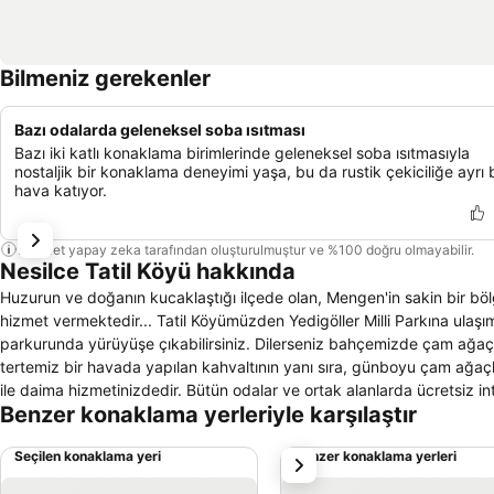
Bilmeniz gerekenler
Bazı odalarda geleneksel soba ısıtması
Bazı iki katlı konaklama birimlerinde geleneksel soba ısıtmasıyla
nostaljik bir konaklama deneyimi yaşa, bu da rustik çekiciliğe ayrı b
hava katıyor.
Bu özet yapay zeka tarafından oluşturulmuştur ve %100 doğru olmayabilir.
Nesilce Tatil Köyü hakkında
Huzurun ve doğanın kucaklaştığı ilçede olan, Mengen'in sakin bir böl
hizmet vermektedir... Tatil Köyümüzden Yedigöller Milli Parkına ulaşımınız oldukça Kolaydır... Dilerseniz otelimizin yanından ilerleyen yürüme yolu
parkurunda yürüyüşe çıkabilirsiniz. Dilerseniz bahçemizde çam ağaçlarının gölges
tertemiz bir havada yapılan kahvaltının yanı sıra, günboyu çam ağaçları ile çevrili bahçemizde hamak keyfi yapabilirsiniz. Restoranımız nefis yemekleri
ile daima hizmetinizdedir. Bütün odalar ve ortak alanlarda ücretsiz internet servisinden yara
Benzer konaklama yerleriyle karşılaştır
hayvanlarınızı da, bahçemizde onlar için ayırdığımız özel bir aland
Seçilen konaklama yeri
Benzer konaklama yerleri
sonraki