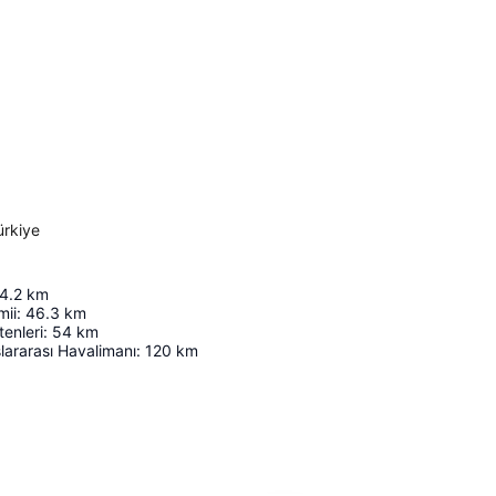
ürkiye
4.2
km
mii
:
46.3
km
enleri
:
54
km
ararası Havalimanı
:
120
km