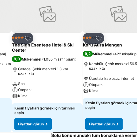
Favorilerime ekle
Favorilerime ekle
Otel
Otel
4 Yıldız
3 Yıldız
Paylaş
Paylaş
The Sign Esentepe Hotel & Ski
Koru Aura Mengen
Center
9,2
anı
)
Mükemmel
(
422 misafir p
9,0
Mükemmel
(
1.085 misafir puanı
)
aklıkta
Karabük, Şehir merkezi 56.
uzaklıkta
Gerede, Şehir merkezi 1.3 km
uzaklıkta
Ücretsiz kablosuz internet
Spa
Otopark
Otopark
Klima
Klima
Kesin fiyatları görmek için tar
seçin
Kesin fiyatları görmek için tarihleri
seçin
Fiyatları görün
Fiyatları görün
Bolu konumundaki tüm konaklama yerleri