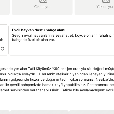
Yükleniyor
Yükleniyor
Evcil hayvan dostu bahçe alanı
Sevgili evcil hayvanlarınla seyahat et, köyde onların rahatı içi
ir
bahçede özel bir alan var.
gesinde yer alan Tatil Köyümüz %99 oksijen oranıyla siz değerli müşte
inde huzur ve doğanın tadını çıkarabilirsiniz. Nesilce'de, sabahları
rlanabilirsiniz. Tatilde bile ayrılamadığınız evcil
a kabul etmekteyiz. Hem doğa hemde otel konforu yaşayabilirsiniz…