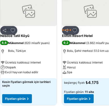
Favorilerime ekle
Favorilerime ekle
Tatil Köyü
Otel
4 Yıldız
Paylaş
Paylaş
Nesilce Tatil Köyü
Elifim Resort Hotel
8,6
9,2
Mükemmel
(
620 misafir puanı
)
Mükemmel
(
3.662 misafir pu
Bolu, Türkiye
Bolu, Şehir merkezi 51.0 km uz
Ücretsiz kablosuz internet
Ücretsiz kablosuz internet
Otopark
Havuz
Evcil hayvan kabul edilir
Spa
Kesin fiyatları görmek için tarihleri
₺4.175
başlangıç fiyatı
seçin
Fiyatları görün:
11 site
Fiyatları görün
Fiyatları görün