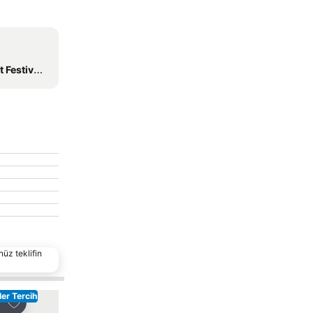
vali Bolu
nüz teklifin
er Tercih
Favorilerime ekle
Favorilerime ekle
laş
Paylaş