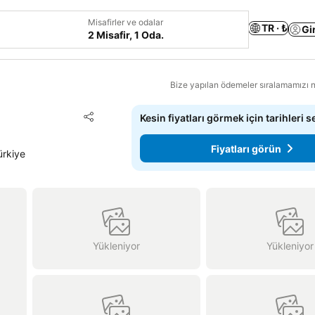
Misafirler ve odalar
TR · ₺
Gi
2 Misafir, 1 Oda.
Bize yapılan ödemeler sıralamamızı na
Favorilerime ekle
Kesin fiyatları görmek için tarihleri s
Paylaş
Fiyatları görün
ürkiye
Yükleniyor
Yükleniyor