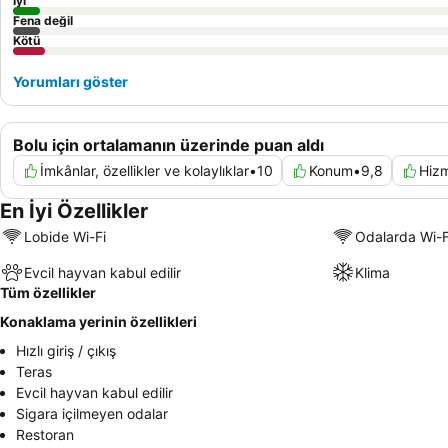
İyi
Fena değil
Kötü
Yorumları göster
Bolu için ortalamanın üzerinde puan aldı
İmkânlar, özellikler ve kolaylıklar
•
10
Konum
•
9,8
Hiz
En İyi Özellikler
Lobide Wi-Fi
Odalarda Wi-F
Evcil hayvan kabul edilir
Klima
Tüm özellikler
Konaklama yerinin özellikleri
Hızlı giriş / çıkış
Teras
Evcil hayvan kabul edilir
Sigara içilmeyen odalar
Restoran