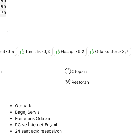
6
%
6
%
7
%
met
•
9,5
Temizlik
•
9,3
Hesaplı
•
9,2
Oda konforu
•
8,7
i
Otopark
Restoran
Otopark
Bagaj Servisi
Konferans Odaları
PC ve İnternet Erişimi
24 saat açık resepsiyon