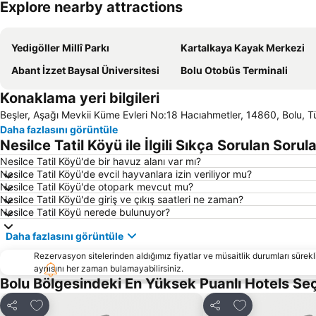
Explore nearby attractions
Yedigöller Millî Parkı
Kartalkaya Kayak Merkezi
Abant İzzet Baysal Üniversitesi
Bolu Otobüs Terminali
Konaklama yeri bilgileri
Beşler, Aşağı Mevkii Küme Evleri No:18 Hacıahmetler, 14860, Bolu, T
Daha fazlasını görüntüle
Nesilce Tatil Köyü ile İlgili Sıkça Sorulan Sorul
Nesilce Tatil Köyü'de bir havuz alanı var mı?
Nesilce Tatil Köyü'de evcil hayvanlara izin veriliyor mu?
Nesilce Tatil Köyü'de otopark mevcut mu?
Nesilce Tatil Köyü'de giriş ve çıkış saatleri ne zaman?
Nesilce Tatil Köyü nerede bulunuyor?
Daha fazlasını görüntüle
Rezervasyon sitelerinden aldığımız fiyatlar ve müsaitlik durumları sürekli
aynısını her zaman bulamayabilirsiniz.
Bolu Bölgesindeki En Yüksek Puanlı Hotels Se
Favorilerime ekle
Favorilerime ek
Paylaş
Paylaş