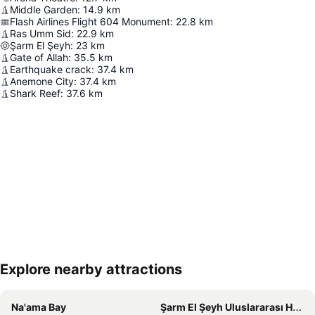
Middle Garden
:
14.9
km
Flash Airlines Flight 604 Monument
:
22.8
km
Ras Umm Sid
:
22.9
km
Şarm El Şeyh
:
23
km
Gate of Allah
:
35.5
km
Earthquake crack
:
37.4
km
Anemone City
:
37.4
km
Shark Reef
:
37.6
km
Explore nearby attractions
Haritayı genişlet
Na'ama Bay
Şarm El Şeyh Uluslararası Havaalanı Ophira