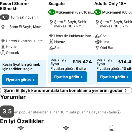
Resort Sharm-
Seagate
Adults Only 18+
ElSheikh
9,7
9,7
Mükemmel
(
69.616 misafir puanı
Mükemmel
)
(
60.07
3,5
(
10 misafir puanı
)
Şarm El Şeyh, Şehir
Şarm El Şeyh, Şehi
merkezi 10.7 km
merkezi 10.3 km
Şarm El Şeyh, Mısır
uzaklıkta
uzaklıkta
Ücretsiz kablosuz internet
Spa
Ücretsiz kablosuz internet
Havuz
Klima
Havuz
Spa
Otel Barı
Otopark
başlangıç
başlangıç
₺15.424
₺14.
fiyatı
fiyatı
Kesin fiyatları görmek
Fiyatları görün:
9 site
Fiyatları görün:
10 sit
için tarihleri seçin
Fiyatları görün
Fiyatları görün
Fiyatları görün
Şarm El Şeyh konumundaki tüm konaklama yerlerini göster
Yorumlar
3,5
en popüler sitelerden alınan 10 misafir puanına
dayanmaktadır
En İyi Özellikler