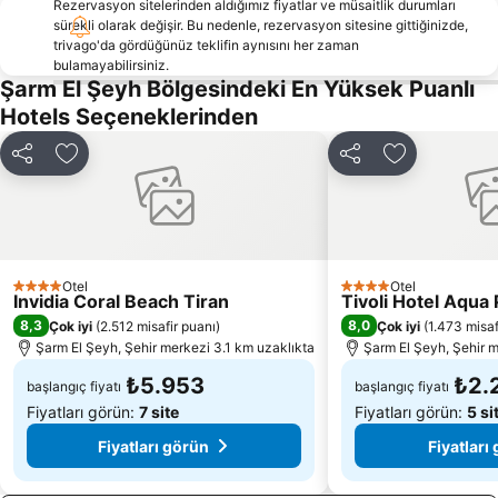
Rezervasyon sitelerinden aldığımız fiyatlar ve müsaitlik durumları
sürekli olarak değişir. Bu nedenle, rezervasyon sitesine gittiğinizde,
trivago'da gördüğünüz teklifin aynısını her zaman
bulamayabilirsiniz.
Şarm El Şeyh Bölgesindeki En Yüksek Puanlı
Hotels Seçeneklerinden
Paylaş
Favorilerime ekle
Paylaş
Favorilerime
Otel
Otel
4 Yıldız
4 Yıldız
Invidia Coral Beach Tiran
Tivoli Hotel Aqua 
8,3
8,0
Çok iyi
(
2.512 misafir puanı
)
Çok iyi
(
1.473 misaf
Şarm El Şeyh, Şehir merkezi 3.1 km uzaklıkta
Şarm El Şeyh, Şehir m
₺5.953
₺2.
başlangıç fiyatı
başlangıç fiyatı
Fiyatları görün:
7 site
Fiyatları görün:
5 si
Fiyatları görün
Fiyatları