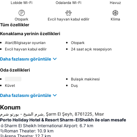
Lobide Wi-Fi
Odalarda Wi-Fi
Havuz
Otopark
Evcil hayvan kabul edilir
Klima
Tüm özellikler
Konaklama yerinin özellikleri
Atari/Bilgisayar oyunları
Otopark
Evcil hayvan kabul edilir
24 saat açık resepsiyon
Daha fazlasını görüntüle
Oda özellikleri
Bulaşık makinesi
Küvet
Duş
Daha fazlasını görüntüle
Konum
شرم الشيخ - بورتو شرم, Şarm El Şeyh, 8761225, Mısır
Porto Holiday Hotel & Resort Sharm-ElSheikh ile olan mesafe
Sharm El Sheikh International Airport
:
6.7
km
Roman Theater
:
10.9
km
Arena Theatre
:
12.7
km