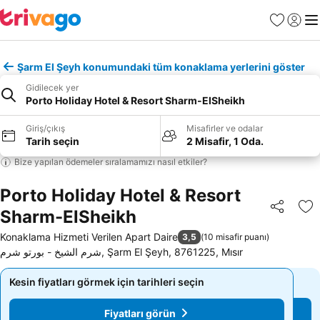
Favoriler
Giriş y
Me
Şarm El Şeyh konumundaki tüm konaklama yerlerini göster
Gidilecek yer
Porto Holiday Hotel & Resort Sharm-ElSheikh
Giriş/çıkış
Misafirler ve odalar
Tarih seçin
2 Misafir, 1 Oda.
Bize yapılan ödemeler sıralamamızı nasıl etkiler?
Porto Holiday Hotel & Resort
Sharm-ElSheikh
Paylaş
Fa
Konaklama Hizmeti Verilen Apart Daire
3,5
(
10 misafir puanı
)
شرم الشيخ - بورتو شرم, Şarm El Şeyh, 8761225, Mısır
Kesin fiyatları görmek için tarihleri seçin
Kesin fiyatları görmek için tarihleri seçin
Fiyatları görün
Fiyatları görün