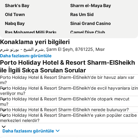
Shark's Bay
Sharm el-Maya Bay
Old Town
Ras Um Sid
Nabq Bay
Sinai Grand Casino
Ras Mohamed Milli Parkı
Camel Dive Club
Konaklama yeri bilgileri
Al Mustafa Mosque
Gardens Bay
شرم الشيخ - بورتو شرم, Şarm El Şeyh, 8761225, Mısır
Tiran Island
White Knight Bay
Daha fazlasını görüntüle
Tiger Bay
Porto Holiday Hotel & Resort Sharm-ElSheikh
ile İlgili Sıkça Sorulan Sorular
Porto Holiday Hotel & Resort Sharm-ElSheikh'de bir havuz alanı var
mı?
Porto Holiday Hotel & Resort Sharm-ElSheikh'de evcil hayvanlara izin
veriliyor mu?
Porto Holiday Hotel & Resort Sharm-ElSheikh'de otopark mevcut
mu?
Porto Holiday Hotel & Resort Sharm-ElSheikh nerede bulunuyor?
Porto Holiday Hotel & Resort Sharm-ElSheikh'e yakın popüler cazibe
merkezleri nelerdir?
Daha fazlasını görüntüle