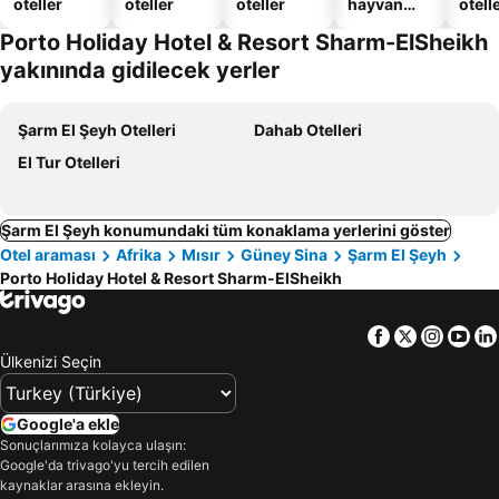
oteller
oteller
oteller
hayvan
otelle
dostu
Porto Holiday Hotel & Resort Sharm-ElSheikh
oteller
yakınında gidilecek yerler
Şarm El Şeyh Otelleri
Dahab Otelleri
El Tur Otelleri
Şarm El Şeyh konumundaki tüm konaklama yerlerini göster
Otel araması
Afrika
Mısır
Güney Sina
Şarm El Şeyh
Porto Holiday Hotel & Resort Sharm-ElSheikh
Facebook
Twitter
Insta
Yo
Ülkenizi Seçin
Google'a ekle
Sonuçlarımıza kolayca ulaşın:
Google'da trivago'yu tercih edilen
kaynaklar arasına ekleyin.