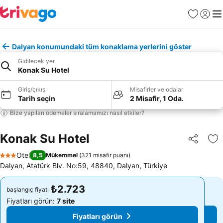
Favoriler
Giriş y
Me
Dalyan konumundaki tüm konaklama yerlerini göster
Gidilecek yer
Konak Su Hotel
Giriş/çıkış
Misafirler ve odalar
Tarih seçin
2 Misafir, 1 Oda.
Bize yapılan ödemeler sıralamamızı nasıl etkiler?
Konak Su Hotel
Paylaş
Fa
Otel
8,5
Mükemmel
(
321 misafir puanı
)
3 Yıldız
Dalyan, Atatürk Blv. No:59, 48840, Dalyan, Türkiye
₺2.723
₺2.723
başlangıç fiyatı
başlangıç fiyatı
Fiyatları görün:
7 site
Fiyatları görün:
7 site
Fiyatları görün
Fiyatları görün