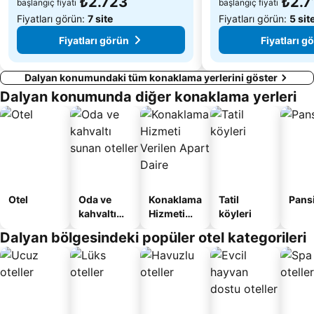
₺2.723
₺2.7
başlangıç fiyatı
başlangıç fiyatı
Fiyatları görün:
7 site
Fiyatları görün:
5 sit
Fiyatları görün
Fiyatları g
Dalyan konumundaki tüm konaklama yerlerini göster
Dalyan konumunda diğer konaklama yerleri
Otel
Oda ve
Konaklama
Tatil
Pans
kahvaltı
Hizmeti
köyleri
sunan
Verilen
Dalyan bölgesindeki popüler otel kategorileri
oteller
Apart
Daire