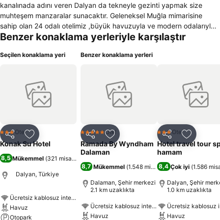
kanalınada adını veren Dalyan da tekneyle gezinti yapmak size
muhteşem manzaralar sunacaktır. Geleneksel Muğla mimarisine
sahip olan 24 odalı otelimiz ,büyük havuzuyla ve modern odalarıyla
Benzer konaklama yerleriyle karşılaştır
doğa harikası olan Dalyan da sizlere kaliteli hizmet vermekden gurur
duyarız.
Seçilen konaklama yeri
Benzer konaklama yerleri
Otel
Otel
Otel
3 Yıldız
5 Yıldız
3 Yıldız
Paylaş
Favorilerime ekle
Paylaş
Favorilerime ekle
Paylaş
Favoriler
Konak Su Hotel
Ramada By Wyndham
Hotel travel tour s
Dalaman
hamam
8,5
Mükemmel
(
321 misafir puanı
)
8,7
8,4
Mükemmel
(
1.548 misafir puanı
Çok iyi
)
(
1.586 misa
Dalyan, Türkiye
Dalaman, Şehir merkezi
Dalyan, Şehir merk
2.1 km uzaklıkta
1.0 km uzaklıkta
Ücretsiz kablosuz internet
Ücretsiz kablosuz internet
Ücretsiz kablosuz i
Havuz
Havuz
Havuz
Otopark