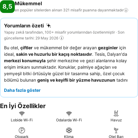
Mükemmel
8,5
en popüler sitelerden alınan 321 misafir puanına
dayanmaktadır
Yorumların özeti
Yapay zekâ tarafından, 100+ misafir yorumlarından özetlenmiştir · Son
güncelleme tarihi: 29 May 2026
Bu otel,
çiftler
ve mükemmel bir değer arayan
gezginler
için
ideal,
sakin ve huzurlu bir kaçış noktasıdır
. Tesis, Dalyan'da
merkezi konumuyla
şehir merkezine ve gezi alanlarına kolay
erişim imkanı sunmaktadır. Konuklar, palmiye ağaçları ve
yemyeşil bitki örtüsüyle güzel bir tasarıma sahip, özel çocuk
bölümü bulunan
geniş ve keyifli bir yüzme havuzunun
tadını
çıkarabilirler. Konuklar,
sıcakkanlı ve misafirperver personeli
ve
Daha fazla göster
Türk seçenekleri ile her gün değişen sıcak lezzetler sunan
çeşitli
ve taze kahvaltı büfesini
sürekli olarak övmektedir. Daha sakin
En İyi Özellikler
bir konaklama için bahçe manzaralı bir oda talep etmeyi
düşünebilirsiniz.
Lobide Wi-Fi
Odalarda Wi-Fi
Havuz
Otopark
Klima
Otel Barı