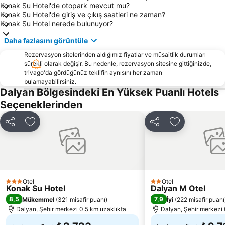
Konak Su Hotel'de otopark mevcut mu?
Aqua Dream Su Parkı
Sarsala Koyu
Konak Su Hotel'de giriş ve çıkış saatleri ne zaman?
Konak Su Hotel nerede bulunuyor?
Bördübet
Muğla Otobüs Terminali
Daha fazlasını görüntüle
Akyaka Tren Garı
Sea Turtle Research Rescue and Rehabilitation Centre
Rezervasyon sitelerinden aldığımız fiyatlar ve müsaitlik durumları
Marmaris Yacht Marina
Marmaris Kalesi
sürekli olarak değişir. Bu nedenle, rezervasyon sitesine gittiğinizde,
Mersin Limanı
Çiftlik
trivago'da gördüğünüz teklifin aynısını her zaman
bulamayabilirsiniz.
Göcek Club Marina
Göcek Belediye Marina
Dalyan Bölgesindeki En Yüksek Puanlı Hotels
Atlantis Su Parkı
Blue Point Plajı
Seçeneklerinden
Ece Saray Marina
Club Mistral Martı Marina Halk Plajı
Paylaş
Favorilerime ekle
Paylaş
Favorilerime 
Marmaris Otobüs Terminali
Caretta Caretta Dalyan Culture and Tourism Festival
Netsel Marina Marmaris
Dalyanağzı
Marmaris fountain
Kaunos
Kaya Mezarları
Dalyan Camii
Otel
Otel
3 Yıldız
2 Yıldız
Konak Su Hotel
Dalyan M Otel
Tlos
Kapalıçarşı
8,5
7,9
Mükemmel
(
321 misafir puanı
)
İyi
(
222 misafir puanı
Skopea Marina
İbrahim Ağa Cami
Dalyan, Şehir merkezi 0.5 km uzaklıkta
Dalyan, Şehir merkezi 