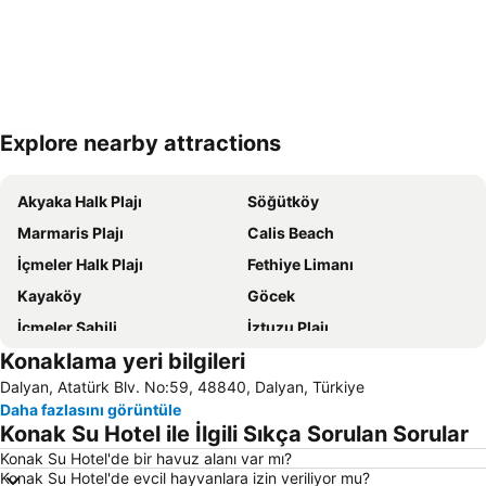
Explore nearby attractions
Haritayı genişlet
Akyaka Halk Plajı
Söğütköy
Marmaris Plajı
Calis Beach
İçmeler Halk Plajı
Fethiye Limanı
Kayaköy
Göcek
İçmeler Sahili
İztuzu Plajı
Konaklama yeri bilgileri
Kötekli
Kızkumu Plajı
Dalyan, Atatürk Blv. No:59, 48840, Dalyan, Türkiye
Sultaniye Kaplıcaları
Dalaman Airport
Daha fazlasını görüntüle
Marmaris Limanı
Turunc Halk Plajı
Konak Su Hotel ile İlgili Sıkça Sorulan Sorular
Yanıklar
Sedir Adası
Konak Su Hotel'de bir havuz alanı var mı?
Konak Su Hotel'de evcil hayvanlara izin veriliyor mu?
Barlar Sokağı
Köyceğiz-Göl