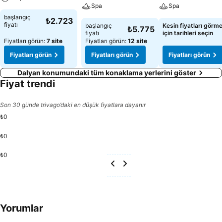
Spa
Spa
başlangıç
₺2.723
fiyatı
başlangıç
Kesin fiyatları görm
₺5.775
fiyatı
için tarihleri seçin
Fiyatları görün:
7 site
Fiyatları görün:
12 site
Fiyatları görün
Fiyatları görün
Fiyatları görün
Dalyan konumundaki tüm konaklama yerlerini göster
Fiyat trendi
Son 30 günde trivago’daki en düşük fiyatlara dayanır
₺0
₺0
₺0
Yorumlar