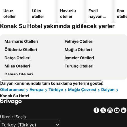
Ucuz
Lüks
Havuzlu
Evcil
Spa
oteller
oteller
oteller
hayvan
otelle
dostu
Konak Su Hotel yakınında gidilecek yerler
oteller
Marmaris Otelleri
Fethiye Otelleri
Ölüdeniz Otelleri
Muğla Otelleri
Datça Otelleri
İçmeler Otelleri
Milas Otelleri
Turunç Otelleri
Dalyan Otelleri
Dalyan konumundaki tüm konaklama yerlerini göster
Otel araması
Avrupa
Türkiye
Muğla Çevresi
Dalyan
Konak Su Hotel
Facebook
Twitter
Insta
Yo
Ülkenizi Seçin