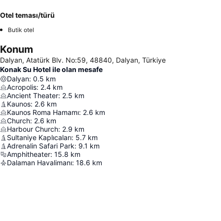
Otel teması/türü
Butik otel
Konum
Dalyan, Atatürk Blv. No:59, 48840, Dalyan, Türkiye
Konak Su Hotel ile olan mesafe
Dalyan
:
0.5
km
Acropolis
:
2.4
km
Ancient Theater
:
2.5
km
Kaunos
:
2.6
km
Kaunos Roma Hamamı
:
2.6
km
Church
:
2.6
km
Harbour Church
:
2.9
km
Sultaniye Kaplıcaları
:
5.7
km
Adrenalin Safari Park
:
9.1
km
Amphitheater
:
15.8
km
Dalaman Havalimanı
:
18.6
km