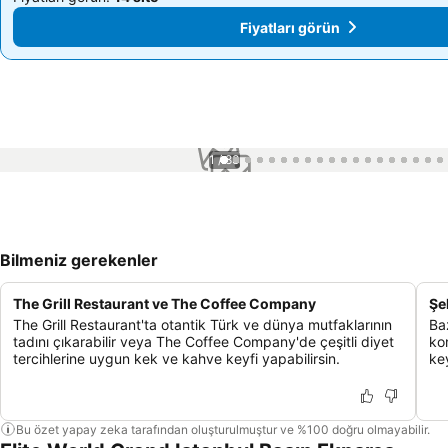
Fiyatları görün
Fiyatları görün
1 / 83
Bilmeniz gerekenler
The Grill Restaurant ve The Coffee Company
Şe
The Grill Restaurant'ta otantik Türk ve dünya mutfaklarının
Ba
tadını çıkarabilir veya The Coffee Company'de çeşitli diyet
kon
tercihlerine uygun kek ve kahve keyfi yapabilirsin.
key
Bu özet yapay zeka tarafından oluşturulmuştur ve %100 doğru olmayabilir.