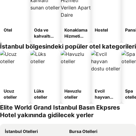
Otel
Oda ve
Konaklama
Hostel
Pans
kahvaltı
Hizmeti
sunan
Verilen
İstanbul bölgesindeki popüler otel kategorileri
oteller
Apart
Daire
Ucuz
Lüks
Havuzlu
Evcil
Spa
oteller
oteller
oteller
hayvan
otelle
dostu
Elite World Grand Istanbul Basın Ekpsres
oteller
Hotel yakınında gidilecek yerler
İstanbul Otelleri
Bursa Otelleri