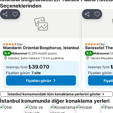
Galata
İstiklal Caddesi
Seçeneklerinden
Kadiköy Metro İstasyonu
Yenikapı Metro İstasyonu
Paylaş
Favorilerime ekle
Paylaş
Favorile
Eyüp
Tuzla Sahil
Ataköy Marina
Başakşehir Fatih Terim Stadyumu
4 Levent Metro İstasyonu
Burgazadası
Otel
Otel
5 Yıldız
5 Yıldız
Mandarin Oriental Bosphorus, Istanbul
Swissotel The
9,4
9,5
Mükemmel
(
5.205 misafir puanı
)
Mükemmel
(
3
İstanbul, Şehir merkezi 7.5 km uzaklıkta
Taksim Meydanı 
₺39.070
başlangıç fiyatı
başlangıç fiyatı
Fiyatları görün:
7 site
Fiyatları görün
Fiyatları görün
Fiyat
İstanbul konumundaki tüm konaklama yerlerini göster
İstanbul konumunda diğer konaklama yerleri