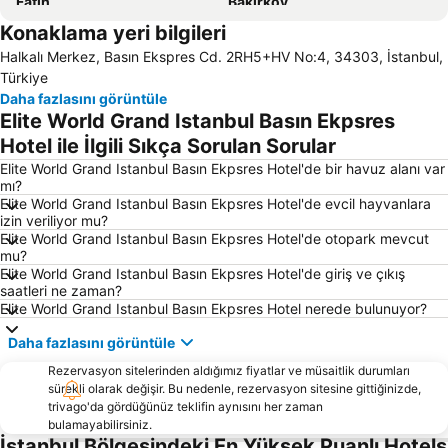
Fatih
Bakırköy
Konaklama yeri bilgileri
Pendik
Sultanahmet
Halkalı Merkez, Basın Ekspres Cd. 2RH5+HV No:4, 34303, İstanbul,
Maltepe
Sarıyer
Türkiye
Sabiha Gökçen Uluslararası Havalimanı
Eminönü
Daha fazlasını görüntüle
Elite World Grand Istanbul Basın Ekpsres
Kınalıada
Ümraniye
Hotel ile İlgili Sıkça Sorulan Sorular
Beykoz
Zeytinburnu
Elite World Grand Istanbul Basın Ekpsres Hotel'de bir havuz alanı var
Maslak
Kartal
mı?
Elite World Grand Istanbul Basın Ekpsres Hotel'de evcil hayvanlara
Bayrampaşa
Küçükçekmece
izin veriliyor mu?
Tuzla
Ortaköy
Elite World Grand Istanbul Basın Ekpsres Hotel'de otopark mevcut
mu?
Sultanahmet Meydanı
Bağcılar
Elite World Grand Istanbul Basın Ekpsres Hotel'de giriş ve çıkış
saatleri ne zaman?
Boğaziçi Köprüsü
Bahçelievler
Elite World Grand Istanbul Basın Ekpsres Hotel nerede bulunuyor?
Karaköy Limanı
Bostancı Metro İstasyonu
Daha fazlasını görüntüle
Istanbul Havalimanı
Kağıthane
Rezervasyon sitelerinden aldığımız fiyatlar ve müsaitlik durumları
Esenköy
Sirkeci Garı
sürekli olarak değişir. Bu nedenle, rezervasyon sitesine gittiğinizde,
Mecidiyeköy Metro İstasyonu
trivago'da gördüğünüz teklifin aynısını her zaman
Adalar
bulamayabilirsiniz.
Galata Kulesi
Nişantaşı Alışveriş Caddeleri
İstanbul Bölgesindeki En Yüksek Puanlı Hotels