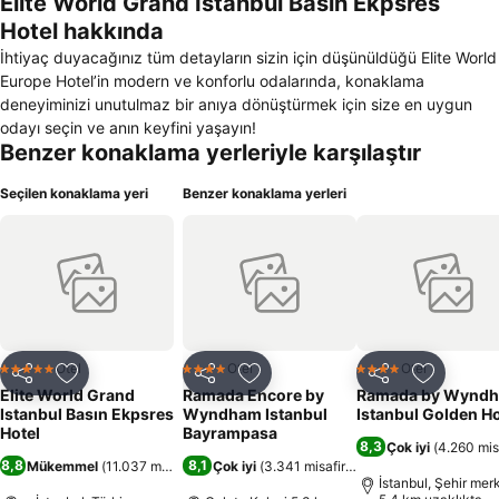
Elite World Grand Istanbul Basın Ekpsres
Hotel hakkında
İhtiyaç duyacağınız tüm detayların sizin için düşünüldüğü Elite World
Europe Hotel’in modern ve konforlu odalarında, konaklama
deneyiminizi unutulmaz bir anıya dönüştürmek için size en uygun
odayı seçin ve anın keyfini yaşayın!
Benzer konaklama yerleriyle karşılaştır
Seçilen konaklama yeri
Benzer konaklama yerleri
Otel
Otel
Otel
5 Yıldız
4 Yıldız
4 Yıldız
Paylaş
Favorilerime ekle
Paylaş
Favorilerime ekle
Paylaş
Favoriler
Elite World Grand
Ramada Encore by
Ramada by Wynd
Istanbul Basın Ekpsres
Wyndham Istanbul
Istanbul Golden H
Hotel
Bayrampasa
8,3
Çok iyi
(
4.260 mis
8,8
8,1
Mükemmel
(
11.037 misafir puanı
Çok iyi
)
(
3.341 misafir puanı
)
İstanbul, Şehir mer