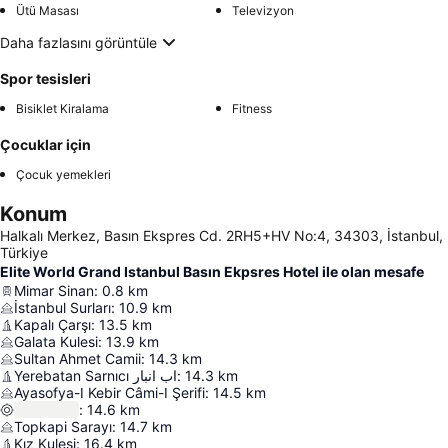
Ütü Masası
Televizyon
Daha fazlasını görüntüle
Spor tesisleri
Bisiklet Kiralama
Fitness
Çocuklar için
Çocuk yemekleri
Konum
Halkalı Merkez, Basın Ekspres Cd. 2RH5+HV No:4, 34303, İstanbul,
Türkiye
Elite World Grand Istanbul Basın Ekpsres Hotel ile olan mesafe
Mimar Sinan
:
0.8
km
İstanbul Surları
:
10.9
km
Kapalı Çarşı
:
13.5
km
Galata Kulesi
:
13.9
km
Sultan Ahmet Camii
:
14.3
km
Yerebatan Sarnıcı اب انبار
:
14.3
km
Ayasofya-I Kebir Câmi-I Şerifi
:
14.5
km
:
14.6
km
Topkapi Sarayı
:
14.7
km
Kız Kulesi
:
16.4
km