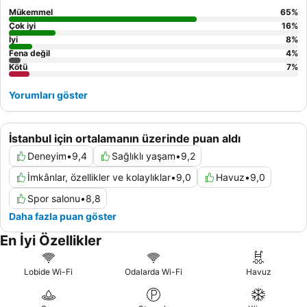
Mükemmel
65
%
Çok iyi
16
%
İyi
8
%
Fena değil
4
%
Kötü
7
%
Yorumları göster
İstanbul için ortalamanın üzerinde puan aldı
Deneyim
•
9,4
Sağlıklı yaşam
•
9,2
İmkânlar, özellikler ve kolaylıklar
•
9,0
Havuz
•
9,0
Spor salonu
•
8,8
Daha fazla puan göster
En İyi Özellikler
Lobide Wi-Fi
Odalarda Wi-Fi
Havuz