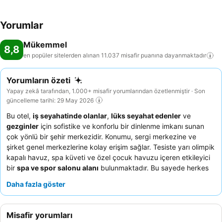
Yorumlar
Mükemmel
8,8
en popüler sitelerden alınan 11.037 misafir puanına
dayanmaktadır
Yorumların özeti
Yapay zekâ tarafından, 1.000+ misafir yorumlarından özetlenmiştir · Son
güncelleme tarihi: 29 May 2026
Bu otel,
iş seyahatinde olanlar
,
lüks seyahat edenler
ve
gezginler
için sofistike ve konforlu bir dinlenme imkanı sunan
çok yönlü bir şehir merkezidir. Konumu, sergi merkezine ve
şirket genel merkezlerine kolay erişim sağlar. Tesiste yarı olimpik
kapalı havuz, spa küveti ve özel çocuk havuzu içeren etkileyici
bir
spa ve spor salonu alanı
bulunmaktadır. Bu sayede herkes
için rahatlama ve eğlence garanti edilir. Konuklar, sıcak
Daha fazla göster
karşılamaları ve verimlilikleri için
resepsiyon ekibini
ve zengin
çeşitliliği ve lezzetli seçenekleri için
kahvaltı büfesini
sürekli
olarak övmektedir. Eşsiz bir deneyim için otelin
artogether
Misafir yorumları
sergisini
ve kişiselleştirilmiş tasarım atölyelerini keşfedin.