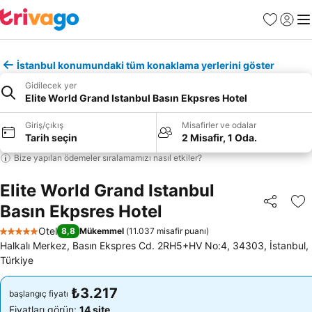
Favoriler
Giriş y
Me
İstanbul konumundaki tüm konaklama yerlerini göster
Gidilecek yer
Elite World Grand Istanbul Basın Ekpsres Hotel
Giriş/çıkış
Misafirler ve odalar
Tarih seçin
2 Misafir, 1 Oda.
Bize yapılan ödemeler sıralamamızı nasıl etkiler?
Elite World Grand Istanbul
Basın Ekpsres Hotel
Paylaş
Fa
Otel
8,8
Mükemmel
(
11.037 misafir puanı
)
5 Yıldız
Halkalı Merkez, Basın Ekspres Cd. 2RH5+HV No:4, 34303, İstanbul,
Türkiye
₺3.217
₺3.217
başlangıç fiyatı
başlangıç fiyatı
Fiyatları görün:
14 site
Fiyatları görün:
14 site