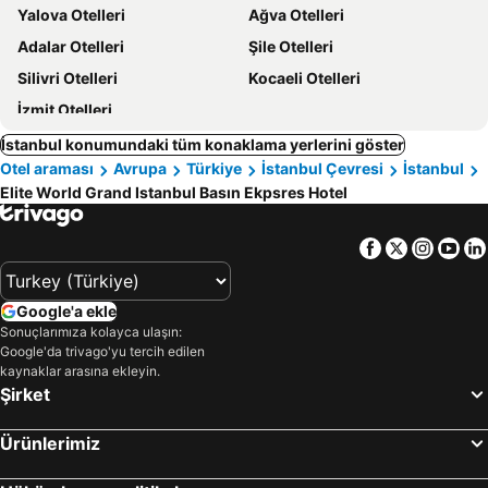
Yalova Otelleri
Ağva Otelleri
Adalar Otelleri
Şile Otelleri
Silivri Otelleri
Kocaeli Otelleri
İzmit Otelleri
İstanbul konumundaki tüm konaklama yerlerini göster
Otel araması
Avrupa
Türkiye
İstanbul Çevresi
İstanbul
Elite World Grand Istanbul Basın Ekpsres Hotel
Facebook
Twitter
Insta
Yo
Google'a ekle
Sonuçlarımıza kolayca ulaşın:
Google'da trivago'yu tercih edilen
kaynaklar arasına ekleyin.
Şirket
Ürünlerimiz