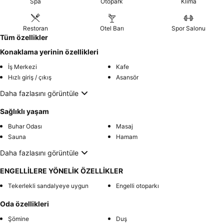
Spa
Otopark
Klima
Restoran
Otel Barı
Spor Salonu
Tüm özellikler
Konaklama yerinin özellikleri
İş Merkezi
Kafe
Hızlı giriş / çıkış
Asansör
Daha fazlasını görüntüle
Sağlıklı yaşam
Buhar Odası
Masaj
Sauna
Hamam
Daha fazlasını görüntüle
ENGELLİLERE YÖNELİK ÖZELLİKLER
Tekerlekli sandalyeye uygun
Engelli otoparkı
Oda özellikleri
Şömine
Duş