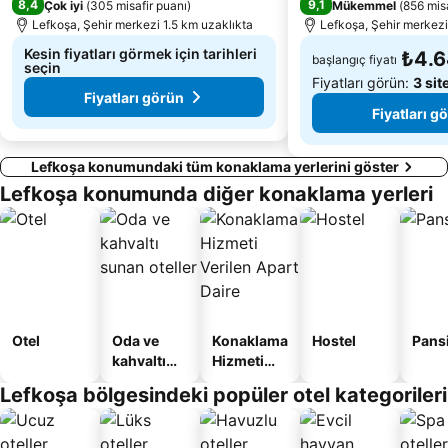
8,4
9,1
Çok iyi
(
305 misafir puanı
)
Mükemmel
(
856 misa
Lefkoşa, Şehir merkezi 1.5 km uzaklıkta
Lefkoşa, Şehir merkezi
Kesin fiyatları görmek için tarihleri
₺4.
başlangıç fiyatı
seçin
Fiyatları görün:
3 sit
Fiyatları görün
Fiyatları g
Lefkoşa konumundaki tüm konaklama yerlerini göster
Lefkoşa konumunda diğer konaklama yerleri
Otel
Oda ve
Konaklama
Hostel
Pans
kahvaltı
Hizmeti
sunan
Verilen
Lefkoşa bölgesindeki popüler otel kategorileri
oteller
Apart
Daire