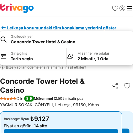
Favoriler
Giriş y
Me
Lefkoşa konumundaki tüm konaklama yerlerini göster
Gidilecek yer
Concorde Tower Hotel & Casino
Giriş/çıkış
Misafirler ve odalar
Tarih seçin
2 Misafir, 1 Oda.
Bize yapılan ödemeler sıralamamızı nasıl etkiler?
Concorde Tower Hotel &
Casino
Paylaş
Fa
Otel
8,9
Mükemmel
(
2.505 misafir puanı
)
5 Yıldız
YAGMUR SOKAK. GÖNYELI, Lefkoşa, 99150, Kıbrıs
₺9.127
₺9.127
başlangıç fiyatı
başlangıç fiyatı
Fiyatları görün:
14 site
Fiyatları görün:
14 site