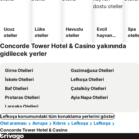
Ucuz
Lüks
Havuzlu
Evcil
Spa
oteller
oteller
oteller
hayvan
otelle
dostu
Concorde Tower Hotel & Casino yakınında
oteller
gidilecek yerler
Girne Otelleri
Gazimağusa Otelleri
İskele Otelleri
Lefkoşa Otelleri
Baf Otelleri
Çatalköy Otelleri
Protaras Otelleri
Ayia Napa Otelleri
Larnaka Otelleri
Lefkoşa konumundaki tüm konaklama yerlerini göster
Otel araması
Avrupa
Kıbrıs
Lefkoşa
Lefkoşa
Concorde Tower Hotel & Casino