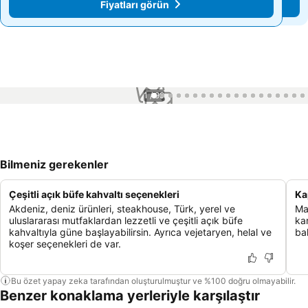
Fiyatları görün
Fiyatları görün
1 / 99
Bilmeniz gerekenler
Çeşitli açık büfe kahvaltı seçenekleri
Ka
Akdeniz, deniz ürünleri, steakhouse, Türk, yerel ve
Ma
uluslararası mutfaklardan lezzetli ve çeşitli açık büfe
kar
kahvaltıyla güne başlayabilirsin. Ayrıca vejetaryen, helal ve
bak
koşer seçenekleri de var.
Bu özet yapay zeka tarafından oluşturulmuştur ve %100 doğru olmayabilir.
Benzer konaklama yerleriyle karşılaştır