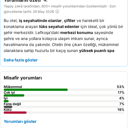
Yorumların özeti
Yapay zekâ tarafından, 600+ misafir yorumlarından özetlenmiştir · Son
güncelleme tarihi: 29 May 2026
Bu otel,
iş seyahatinde olanlar
,
çiftler
ve hareketli bir
konaklama arayan
lüks seyahat edenler
için ideal, çok yönlü bir
şehir merkezidir. Lefkoşa'daki
merkezi konumu
sayesinde
şehre ve ana yollara kolayca ulaşım imkanı sunar, ayrıca
havalimanına da yakındır. Otelin öne çıkan özelliği, mükemmel
olanaklara sahip huzurlu bir kaçış sunan
yüksek puanlı spa
alanıdır
. Misafirler,
cana yakın ve ilgili personeli
ile çeşitli ve
Daha fazla göster
lezzetli
kahvaltı büfesini
sürekli olarak övmektedir. Daha iyi bir
deneyim için, daha iyi manzaralı yüksek katlarda bir oda talep
edebilir veya eğlence için
kumarhaneyi
keşfedebilirsiniz.
Misafir yorumları
Mükemmel
53
%
Çok iyi
17
%
İyi
4
%
Fena değil
7
%
Kötü
19
%
Yorumları göster