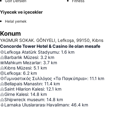
Golf Dersleri
Fitness
Yiyecek ve içecekler
Helal yemek
Konum
YAGMUR SOKAK. GÖNYELI, Lefkoşa, 99150, Kıbrıs
Concorde Tower Hotel & Casino ile olan mesafe
Lefkoşa Atatürk Stadyumu
:
1.6
km
Barbarlık Müzesi
:
3.2
km
Mahkum Mezarlar
:
3.7
km
Kıbrıs Müzesi
:
5.1
km
Lefkoşa
:
6.2
km
Γυμναστικός Συλλόγος «Τα Παγκύπρια»
:
11.1
km
Bellapais Manastırı
:
11.4
km
Saint Hilarion Kalesi
:
12.1
km
Girne Kalesi
:
14.8
km
Shipwreck museum
:
14.8
km
Larnaka Uluslararası Havalimanı
:
46.4
km