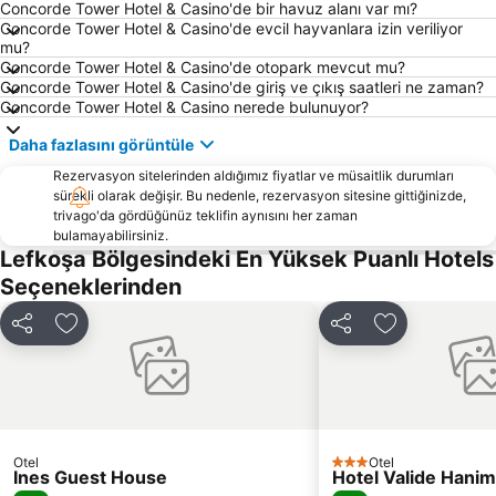
Agios Thomas
Larnaca Marina
Concorde Tower Hotel & Casino'de bir havuz alanı var mı?
Concorde Tower Hotel & Casino'de evcil hayvanlara izin veriliyor
Culture Centre Skali
Ellinas
mu?
Concorde Tower Hotel & Casino'de otopark mevcut mu?
Kyperounda Village
Ayia Anna
Concorde Tower Hotel & Casino'de giriş ve çıkış saatleri ne zaman?
New Stadium GSZ
Phinikoudes Beach
Concorde Tower Hotel & Casino nerede bulunuyor?
Makario Stadium
Makariou Avenue
Daha fazlasını görüntüle
Boxing Day
Alaminos
Rezervasyon sitelerinden aldığımız fiyatlar ve müsaitlik durumları
sürekli olarak değişir. Bu nedenle, rezervasyon sitesine gittiğinizde,
trivago'da gördüğünüz teklifin aynısını her zaman
bulamayabilirsiniz.
Lefkoşa Bölgesindeki En Yüksek Puanlı Hotels
Seçeneklerinden
Paylaş
Favorilerime ekle
Paylaş
Favorilerime 
Otel
Otel
3 Yıldız
Ines Guest House
Hotel Valide Hani