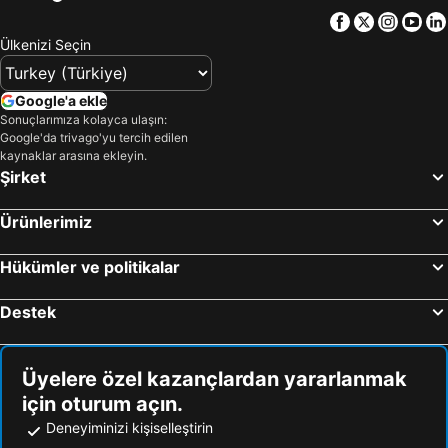
Facebook
Twitter
Insta
Yo
Ülkenizi Seçin
Google'a ekle
Sonuçlarımıza kolayca ulaşın:
Google'da trivago'yu tercih edilen
kaynaklar arasına ekleyin.
Şirket
Ürünlerimiz
Hükümler ve politikalar
Destek
Üyelere özel kazançlardan yararlanmak
için oturum açın.
Deneyiminizi kişiselleştirin