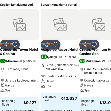
Seçilen konaklama yeri
Benzer konaklama yerleri
Otel
Otel
Otel
5 Yıldız
5 Yıldız
5 Yıldız
Paylaş
Favorilerime ekle
Paylaş
Favorilerime ekle
Paylaş
Favoriler
Concorde Tower Hotel
Acapulco Resort Hotel
Cratos Premium H
& Casino
Casino Spa
8,3
Çok iyi
(
19.071 misafir puanı
)
8,9
8,9
Mükemmel
(
2.505 misafir puanı
)
Mükemmel
(
9.093
Girne, Şehir merkezi 9.3
km uzaklıkta
Lefkoşa, Kıbrıs
Girne, Şehir merkez
km uzaklıkta
Ücretsiz kablosuz internet
Ücretsiz kablosuz internet
Havuz
Havuz
Havuz
Spa
Spa
Spa
Fiyatları görün
başlangıç
₺12.637
Fiyatları görün
Fiyatları görün
fiyatı
başlangıç
başlangıç
₺9.127
₺13.
fiyatı
fiyatı
Fiyatları görün:
14 site
Fiyatları görün:
5 site
Fiyatları görün:
7 site