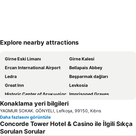
Explore nearby attractions
Haritayı genişlet
Girne Eski Limanı
Girne Kalesi
Ercan International Airport
Bellapais Abbey
Ledra
Beşparmak dağları
Great Inn
Levkosia
Historic Center of Λευκωσίας
Imprisoned Graves
Konaklama yeri bilgileri
The Pedieos Li
Troodos Painted Churches
YAGMUR SOKAK. GÖNYELI, Lefkoşa, 99150, Kıbrıs
Mazotos
St Hilarion
Daha fazlasını görüntüle
Agios Mamas
Mckenzie Beach
Concorde Tower Hotel & Casino ile İlgili Sıkça
Larnaca International Airport
Agioi Anargiri
Sorulan Sorular