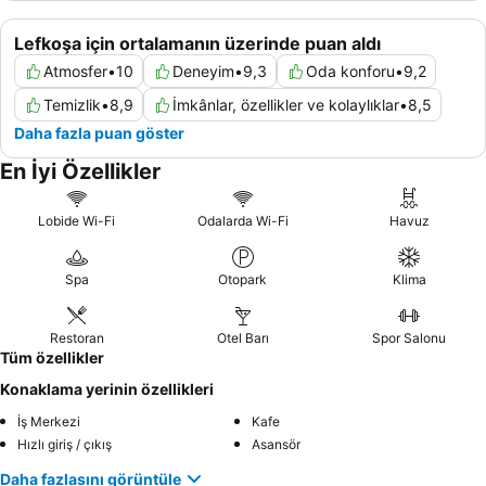
Lefkoşa için ortalamanın üzerinde puan aldı
Atmosfer
•
10
Deneyim
•
9,3
Oda konforu
•
9,2
Temizlik
•
8,9
İmkânlar, özellikler ve kolaylıklar
•
8,5
Daha fazla puan göster
En İyi Özellikler
Lobide Wi-Fi
Odalarda Wi-Fi
Havuz
Spa
Otopark
Klima
Restoran
Otel Barı
Spor Salonu
Tüm özellikler
Konaklama yerinin özellikleri
İş Merkezi
Kafe
Hızlı giriş / çıkış
Asansör
Daha fazlasını görüntüle