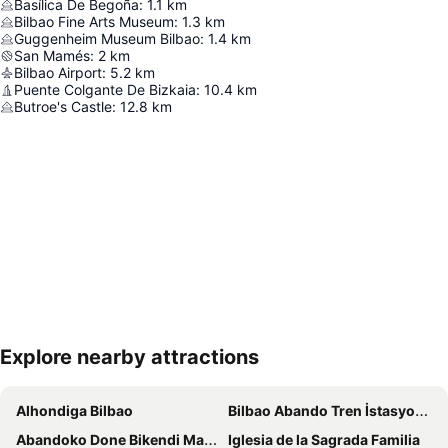
Basílica De Begoña
:
1.1
km
Bilbao Fine Arts Museum
:
1.3
km
Guggenheim Museum Bilbao
:
1.4
km
San Mamés
:
2
km
Bilbao Airport
:
5.2
km
Puente Colgante De Bizkaia
:
10.4
km
Butroe's Castle
:
12.8
km
Explore nearby attractions
Haritayı genişlet
Alhondiga Bilbao
Bilbao Abando Tren İstasyonu
Abandoko Done Bikendi Martiriaren eliza
Iglesia de la Sagrada Familia