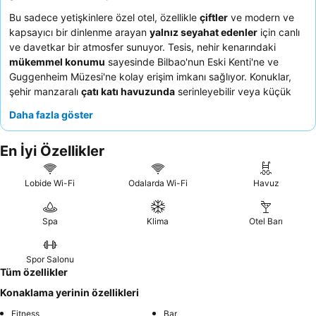
Bu sadece yetişkinlere özel otel, özellikle
çiftler
ve modern ve
kapsayıcı bir dinlenme arayan
yalnız seyahat edenler
için canlı
ve davetkar bir atmosfer sunuyor. Tesis, nehir kenarındaki
mükemmel konumu
sayesinde Bilbao'nun Eski Kenti'ne ve
Guggenheim Müzesi'ne kolay erişim imkanı sağlıyor. Konuklar,
şehir manzaralı
çatı katı havuzunda
serinleyebilir veya küçük
ama eksiksiz spa'da rahatlayabilirler. Personel, olağanüstü
Daha fazla göster
samimiyetleri ve yardımseverlikleri nedeniyle sürekli olarak
yüksek övgü alırken, sipariş üzerine hazırlanan yumurtalar ve
En İyi Özellikler
cava dahil olmak üzere çok çeşitli seçenekler sunan olağanüstü
kahvaltı büfesini tamamlıyor. Gerçekten unutulmaz bir
konaklama için, keyifli nehir manzarası sunan üst katlardaki
Lobide Wi-Fi
Odalarda Wi-Fi
Havuz
odalardan birini ayırtmayı düşünebilirsiniz.
Spa
Klima
Otel Barı
Spor Salonu
Tüm özellikler
Konaklama yerinin özellikleri
Fitness
Bar