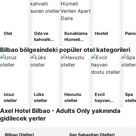
Otel
Oda ve
Konaklama
Hostel
Pans
kahvaltı
Hizmeti
sunan
Verilen
Bilbao bölgesindeki popüler otel kategorileri
oteller
Apart
Daire
Ucuz
Lüks
Havuzlu
Evcil
Spa
oteller
oteller
oteller
hayvan
otelle
dostu
Axel Hotel Bilbao - Adults Only yakınında
oteller
gidilecek yerler
Bilbao Otelleri
San Sabastian Otelleri