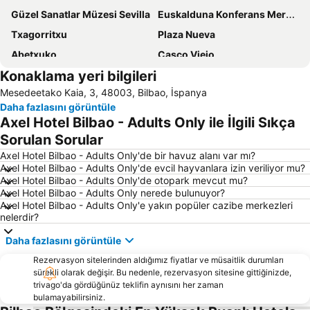
Güzel Sanatlar Müzesi Sevilla
Euskalduna Konferans Merkezi
Txagorritxu
Plaza Nueva
Abetxuko
Casco Viejo
Konaklama yeri bilgileri
Begoña
Guggenheim Bilbao
Mesedeetako Kaia, 3, 48003, Bilbao, İspanya
San Mames Stadı Bilbao
Club Deportivo Hípìco Los Amigos del Caballo
Daha fazlasını görüntüle
San Juan de Gaztelugatxe
Axel Hotel Bilbao - Adults Only ile İlgili Sıkça
Sorulan Sorular
Axel Hotel Bilbao - Adults Only'de bir havuz alanı var mı?
Axel Hotel Bilbao - Adults Only'de evcil hayvanlara izin veriliyor mu?
Axel Hotel Bilbao - Adults Only'de otopark mevcut mu?
Axel Hotel Bilbao - Adults Only nerede bulunuyor?
Axel Hotel Bilbao - Adults Only'e yakın popüler cazibe merkezleri
nelerdir?
Daha fazlasını görüntüle
Rezervasyon sitelerinden aldığımız fiyatlar ve müsaitlik durumları
sürekli olarak değişir. Bu nedenle, rezervasyon sitesine gittiğinizde,
trivago'da gördüğünüz teklifin aynısını her zaman
bulamayabilirsiniz.