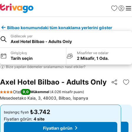
Favoriler
Giriş y
Me
Bilbao konumundaki tüm konaklama yerlerini göster
Gidilecek yer
Axel Hotel Bilbao - Adults Only
Giriş/çıkış
Misafirler ve odalar
Tarih seçin
2 Misafir, 1 Oda.
Bize yapılan ödemeler sıralamamızı nasıl etkiler?
Axel Hotel Bilbao - Adults Only
Paylaş
Fa
Otel
9,0
Mükemmel
(
4.026 misafir puanı
)
4 Yıldız
Mesedeetako Kaia, 3, 48003, Bilbao, İspanya
₺3.742
₺3.742
başlangıç fiyatı
başlangıç fiyatı
Fiyatları görün:
4 site
Fiyatları görün:
4 site
Fiyatları görün
Fiyatları görün