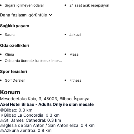
Sigara içilmeyen odalar
24 saat açık resepsiyon
Daha fazlasını görüntüle
Sağlıklı yaşam
Sauna
Jakuzi
Oda özellikleri
Klima
Masa
Odalarda ücretsiz kablosuz internet
Spor tesisleri
Golf Dersleri
Fitness
Konum
Mesedeetako Kaia, 3, 48003, Bilbao, İspanya
Axel Hotel Bilbao - Adults Only ile olan mesafe
Bilbao
:
0.3
km
Bilbao La Concordia
:
0.3
km
St. James' Cathedral
:
0.3
km
Iglesia de San Antón / San Anton eliza
:
0.4
km
Azkuna Zentroa
:
0.9
km