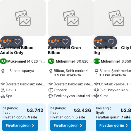
Otel
Otel
Otel
4 Yıldız
4 Yıldız
3 Yıldız
Paylaş
Favorilerime ekle
Paylaş
Favorilerime ekle
Paylaş
Favoriler
Axel Hotel Bilbao -
Spirit Hotel Gran
Voco Bilbao - City
Adults Only
Bilbao
Ihg
9,0
9,1
8,9
Mükemmel
(
4.026 misafir puanı
Mükemmel
)
(
30.820 misafir puanı
Mükemmel
)
(
6.359
Bilbao, İspanya
Bilbao, Şehir merkezi
Bilbao, Şehir merke
0.9 km uzaklıkta
1.0 km uzaklıkta
Ücretsiz kablosuz internet
Ücretsiz kablosuz internet
Havuz
Otopark
Evcil hayvan kabul 
Spa
Evcil hayvan kabul edilir
Klima
Fiyatları görün
Fiyatları görün
Fiyatları görün
başlangıç
başlangıç
başlangıç
₺3.742
₺3.436
₺2.
fiyatı
fiyatı
fiyatı
Fiyatları görün:
4 site
Fiyatları görün:
5 site
Fiyatları görün:
7 site
Fiyatları görün
Fiyatları görün
Fiyatları görün