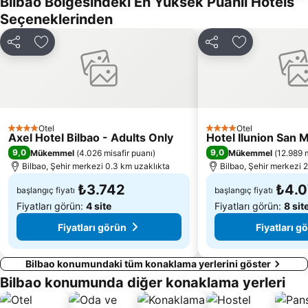
Bilbao Bölgesindeki En Yüksek Puanlı Hotels
Seçeneklerinden
Paylaş
Favorilerime ekle
Paylaş
Favorilerime 
Otel
Otel
4 Yıldız
4 Yıldız
Axel Hotel Bilbao - Adults Only
Hotel Ilunion San
9,0
9,0
Mükemmel
(
4.026 misafir puanı
)
Mükemmel
(
12.989 m
Bilbao, Şehir merkezi 0.3 km uzaklıkta
Bilbao, Şehir merkezi 
₺3.742
₺4.
başlangıç fiyatı
başlangıç fiyatı
Fiyatları görün:
4 site
Fiyatları görün:
8 sit
Fiyatları görün
Fiyatları g
Bilbao konumundaki tüm konaklama yerlerini göster
Bilbao konumunda diğer konaklama yerleri