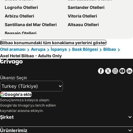
Logroño Otelleri
Santander Otelleri
Arbizu Otelleri
Vitoria Otelleri
Santillana del Mar Otelleri
Altsasu Otelleri
Beasain Otelleri
Bilbao konumundaki tüm konaklama yerlerini göster
Otel araması
Avrupa
İspanya
Bask Bölgesi
Bilbao
Axel Hotel Bilbao - Adults Only
Facebook
Twitter
Insta
Yo
Ülkenizi Seçin
Google'a ekle
Sonuçlarımıza kolayca ulaşın:
Google'da trivago'yu tercih edilen
kaynaklar arasına ekleyin.
Şirket
Ürünlerimiz