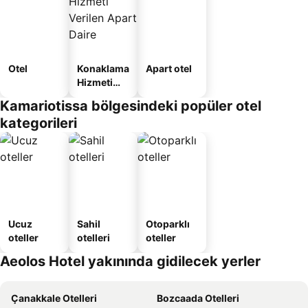
Otel
Konaklama
Apart otel
Hizmeti
Verilen
Kamariotissa bölgesindeki popüler otel
Apart
kategorileri
Daire
Ucuz
Sahil
Otoparklı
oteller
otelleri
oteller
Aeolos Hotel yakınında gidilecek yerler
Çanakkale Otelleri
Bozcaada Otelleri