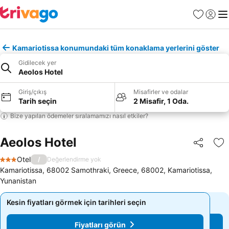
Favoriler
Giriş y
Me
Kamariotissa konumundaki tüm konaklama yerlerini göster
Gidilecek yer
Aeolos Hotel
Giriş/çıkış
Misafirler ve odalar
Tarih seçin
2 Misafir, 1 Oda.
Bize yapılan ödemeler sıralamamızı nasıl etkiler?
Aeolos Hotel
Paylaş
Fa
Otel
/
Değerlendirme yok
3 Yıldız
Kamariotissa, 68002 Samothraki, Greece, 68002, Kamariotissa,
Yunanistan
Kesin fiyatları görmek için tarihleri seçin
Kesin fiyatları görmek için tarihleri seçin
Fiyatları görün
Fiyatları görün