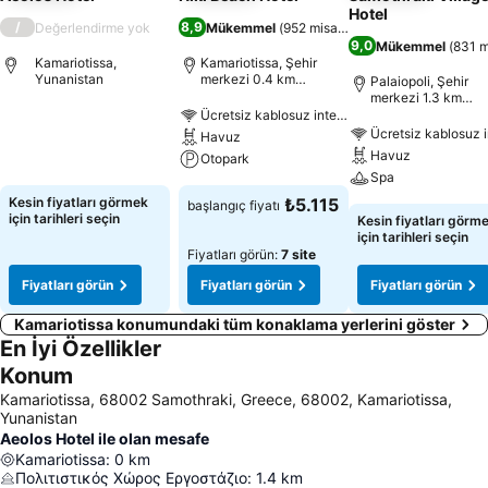
Hotel
/
8,9
Değerlendirme yok
Mükemmel
(
952 misafir puanı
)
9,0
Mükemmel
(
831 m
Kamariotissa,
Kamariotissa, Şehir
Yunanistan
merkezi 0.4 km
Palaiopoli, Şehir
uzaklıkta
merkezi 1.3 km
uzaklıkta
Ücretsiz kablosuz internet
Ücretsiz kablosuz i
Havuz
Havuz
Otopark
Spa
Kesin fiyatları görmek
₺5.115
başlangıç fiyatı
için tarihleri seçin
Kesin fiyatları görm
için tarihleri seçin
Fiyatları görün:
7 site
Fiyatları görün
Fiyatları görün
Fiyatları görün
Kamariotissa konumundaki tüm konaklama yerlerini göster
En İyi Özellikler
Konum
Kamariotissa, 68002 Samothraki, Greece, 68002, Kamariotissa,
Yunanistan
Aeolos Hotel ile olan mesafe
Kamariotissa
:
0
km
Πολιτιστικός Χώρος Εργοστάζιο
:
1.4
km