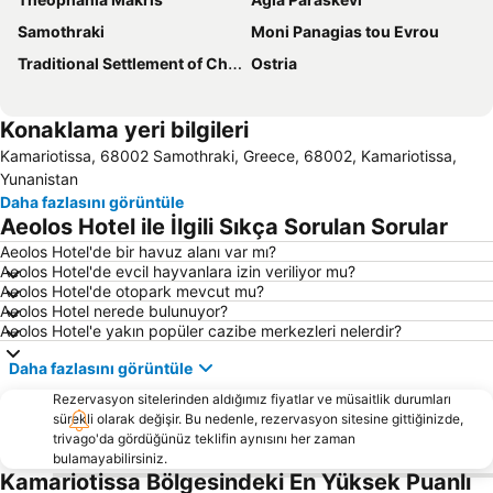
Samothraki
Moni Panagias tou Evrou
Traditional Settlement of Chora Samothrakis
Ostria
Konaklama yeri bilgileri
Kamariotissa, 68002 Samothraki, Greece, 68002, Kamariotissa,
Yunanistan
Daha fazlasını görüntüle
Aeolos Hotel ile İlgili Sıkça Sorulan Sorular
Aeolos Hotel'de bir havuz alanı var mı?
Aeolos Hotel'de evcil hayvanlara izin veriliyor mu?
Aeolos Hotel'de otopark mevcut mu?
Aeolos Hotel nerede bulunuyor?
Aeolos Hotel'e yakın popüler cazibe merkezleri nelerdir?
Daha fazlasını görüntüle
Rezervasyon sitelerinden aldığımız fiyatlar ve müsaitlik durumları
sürekli olarak değişir. Bu nedenle, rezervasyon sitesine gittiğinizde,
trivago'da gördüğünüz teklifin aynısını her zaman
bulamayabilirsiniz.
Kamariotissa Bölgesindeki En Yüksek Puanlı