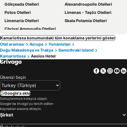
Gökçeada Otelleri
Alexandroupolis Otelleri
Potos Otelleri
Limenas - Taşöz Otelleri
Limenaria Otelleri
Skala Potamia Otelleri
Chrissi Ammoudia Otelleri
Kamariotissa konumundaki tüm konaklama yerlerini göster
Otel araması
Avrupa
Yunanistan
Doğu Makedonya ve Trakya
Samothraki Island
Kamariotissa
Aeolos Hotel
Facebook
Twitter
Insta
Yo
Ülkenizi Seçin
Google'a ekle
Sonuçlarımıza kolayca ulaşın:
Google'da trivago'yu tercih edilen
kaynaklar arasına ekleyin.
Şirket