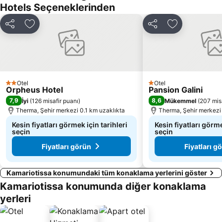
Hotels Seçeneklerinden
Paylaş
Favorilerime ekle
Paylaş
Favorilerime 
Otel
Otel
2 Yıldız
1 Yıldız
Orpheus Hotel
Pansion Galini
7,9
8,6
İyi
(
126 misafir puanı
)
Mükemmel
(
207 mis
Therma, Şehir merkezi 0.1 km uzaklıkta
Therma, Şehir merkezi
Kesin fiyatları görmek için tarihleri
Kesin fiyatları görme
seçin
seçin
Fiyatları görün
Fiyatları g
Kamariotissa konumundaki tüm konaklama yerlerini göster
Kamariotissa konumunda diğer konaklama
yerleri